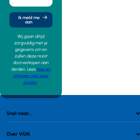
Ik meld me
aan
Wij gaan altijd
zorgvuldig met je
gegevens om en
zullen deze nooit
doorverkopen aan
derden. Lees
hoe wij
omgaan met jouw
privacy
.
Snel naar...
Over VGN