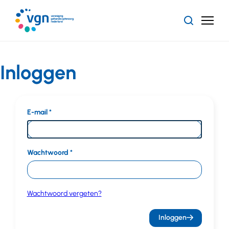
Ga
naar
Zoeken
Menu
hoofdinhoud
Vereniging
Gehandicaptenzorg
Nederland
Inloggen
E-mail
Wachtwoord
Wachtwoord vergeten?
Inloggen