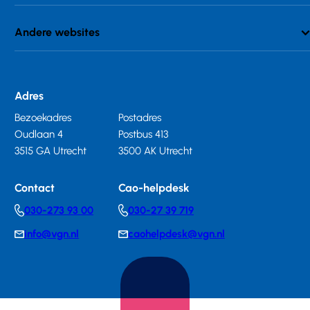
Andere websites
Adres
Bezoekadres
Postadres
Oudlaan 4
Postbus 413
3515 GA Utrecht
3500 AK Utrecht
Contact
Cao-helpdesk
030-273 93 00
030-27 39 719
Telephonenumber
Telephonenumber
info@vgn.nl
caohelpdesk@vgn.nl
E-
E-
mail
mail