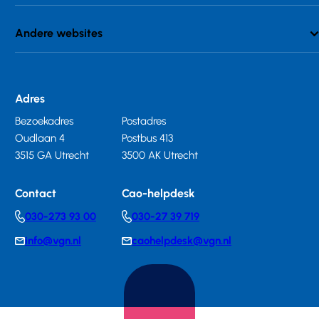
Andere websites
Adres
Bezoekadres
Postadres
Oudlaan 4
Postbus 413
3515 GA Utrecht
3500 AK Utrecht
Contact
Cao-helpdesk
030-273 93 00
030-27 39 719
Telephonenumber
Telephonenumber
info@vgn.nl
caohelpdesk@vgn.nl
E-
E-
mail
mail