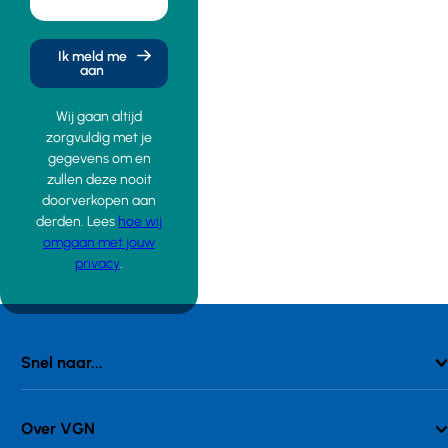
Ik meld me
aan
Wij gaan altijd
zorgvuldig met je
gegevens om en
zullen deze nooit
doorverkopen aan
derden. Lees
hoe wij
omgaan met jouw
privacy
.
Snel naar...
Over VGN