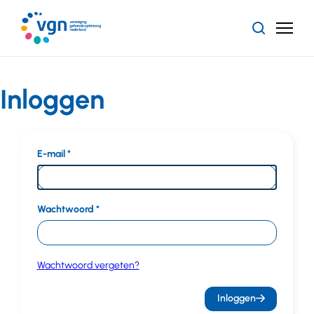
Ga
naar
Zoeken
Menu
hoofdinhoud
Vereniging
Gehandicaptenzorg
Nederland
Inloggen
E-mail
Wachtwoord
Wachtwoord vergeten?
Inloggen