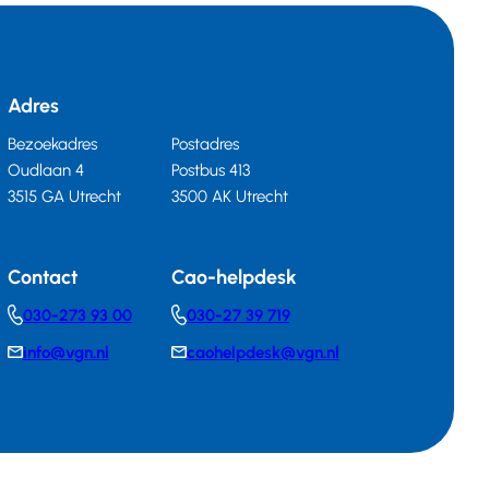
Adres
Bezoekadres
Postadres
Oudlaan 4
Postbus 413
3515 GA Utrecht
3500 AK Utrecht
Contact
Cao-helpdesk
030-273 93 00
030-27 39 719
Telephonenumber
Telephonenumber
info@vgn.nl
caohelpdesk@vgn.nl
E-
E-
mail
mail