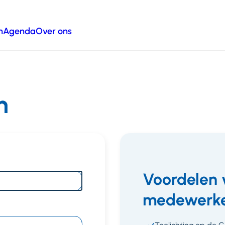
n
Agenda
Over ons
n
Voordelen 
medewerke