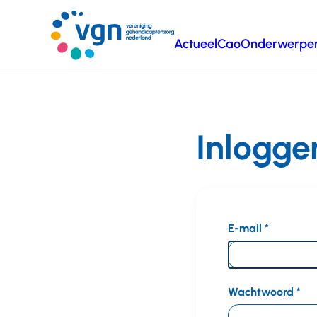
Ga
naar
Actueel
Cao
Onderwerpe
hoofdinhoud
Vereniging
Gehandicaptenzorg
Nederland
Inlogge
E-mail
Wachtwoord