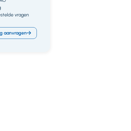
CAO
g
estelde vragen
g aanvragen