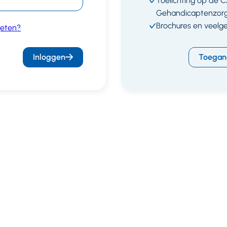
Toelichting op de 
Gehandicaptenzor
Brochures en veelg
eten?
Inloggen
Toegan