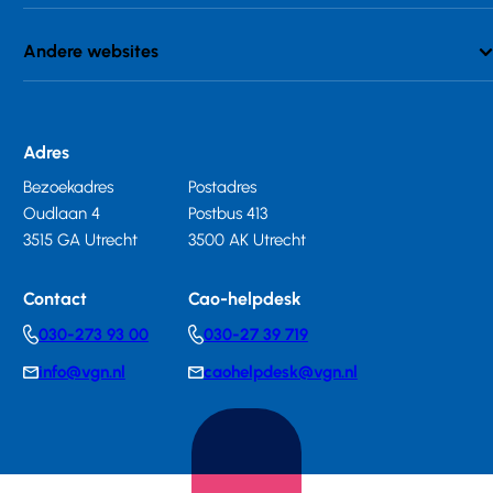
Andere websites
Adres
Bezoekadres
Postadres
Oudlaan 4
Postbus 413
3515 GA Utrecht
3500 AK Utrecht
Contact
Cao-helpdesk
030-273 93 00
030-27 39 719
Telephonenumber
Telephonenumber
info@vgn.nl
caohelpdesk@vgn.nl
E-
E-
mail
mail