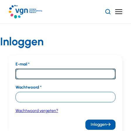
Ga
naar
Zoeken
Menu
hoofdinhoud
Vereniging
Gehandicaptenzorg
Nederland
Inloggen
E-mail
Wachtwoord
Wachtwoord vergeten?
Inloggen