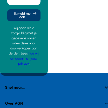
Ik meld me
aan
Wij gaan altijd
zorgvuldig met je
gegevens om en
zullen deze nooit
doorverkopen aan
derden. Lees
hoe wij
omgaan met jouw
privacy
.
Snel naar...
Over VGN