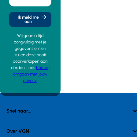
Ik meld me
aan
Wij gaan altijd
zorgvuldig met je
gegevens om en
zullen deze nooit
doorverkopen aan
derden. Lees
hoe wij
omgaan met jouw
privacy
.
Snel naar...
Over VGN