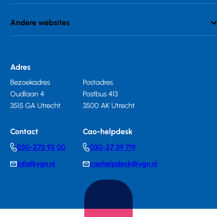
Andere websites
Adres
Bezoekadres
Postadres
Oudlaan 4
Postbus 413
3515 GA Utrecht
3500 AK Utrecht
Contact
Cao-helpdesk
030-273 93 00
030-27 39 719
Telephonenumber
Telephonenumber
info@vgn.nl
caohelpdesk@vgn.nl
E-
E-
mail
mail