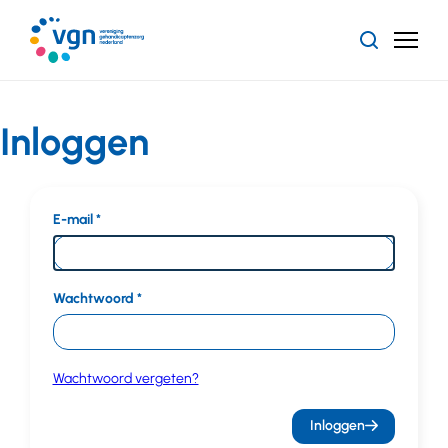
Ga
naar
Zoeken
Menu
hoofdinhoud
Vereniging
Gehandicaptenzorg
Nederland
Inloggen
E-mail
Wachtwoord
Wachtwoord vergeten?
Inloggen