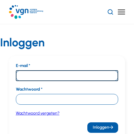
Ga
naar
Zoeken
Menu
hoofdinhoud
Vereniging
Gehandicaptenzorg
Nederland
Inloggen
E-mail
Wachtwoord
Wachtwoord vergeten?
Inloggen