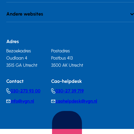
Andere websites
Adres
Bezoekadres
Postadres
Oudlaan 4
Postbus 413
3515 GA Utrecht
3500 AK Utrecht
Contact
Cao-helpdesk
030-273 93 00
030-27 39 719
Telephonenumber
Telephonenumber
info@vgn.nl
caohelpdesk@vgn.nl
E-
E-
mail
mail