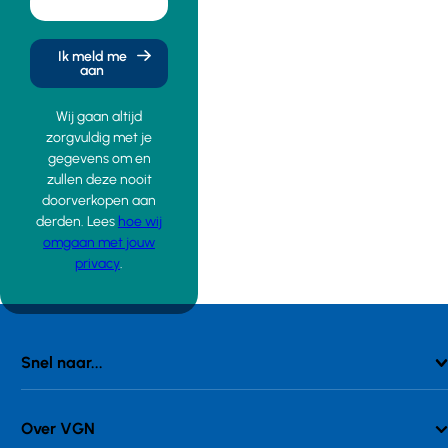
Ik meld me
aan
Wij gaan altijd
zorgvuldig met je
gegevens om en
zullen deze nooit
doorverkopen aan
derden. Lees
hoe wij
omgaan met jouw
privacy
.
Snel naar...
Over VGN