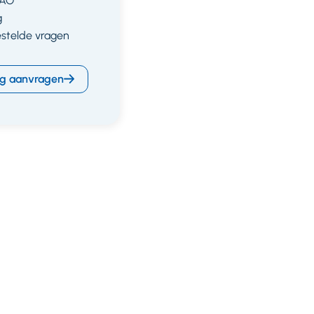
CAO
g
estelde vragen
g aanvragen