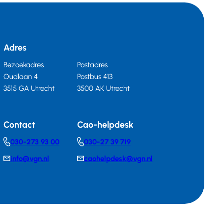
Adres
Bezoekadres
Postadres
Oudlaan 4
Postbus 413
3515 GA Utrecht
3500 AK Utrecht
Contact
Cao-helpdesk
030-273 93 00
030-27 39 719
Telephonenumber
Telephonenumber
info@vgn.nl
caohelpdesk@vgn.nl
E-
E-
mail
mail