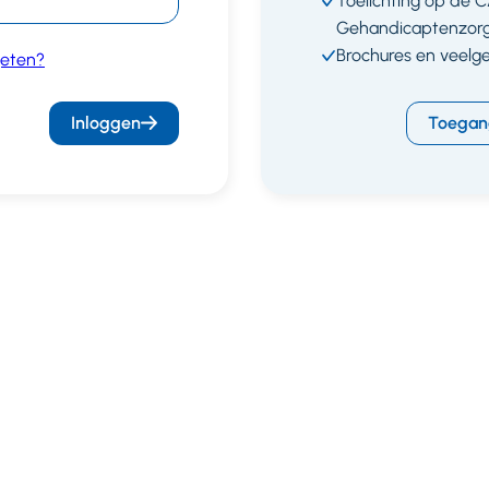
Toelichting op de 
Gehandicaptenzor
Brochures en veelg
eten?
Inloggen
Toegan