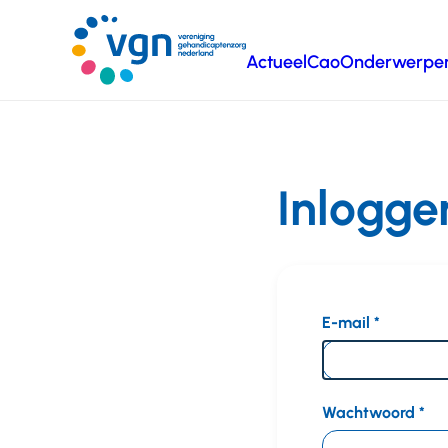
Ga
naar
Actueel
Cao
Onderwerpe
hoofdinhoud
Vereniging
Gehandicaptenzorg
Nederland
Inlogge
E-mail
Wachtwoord