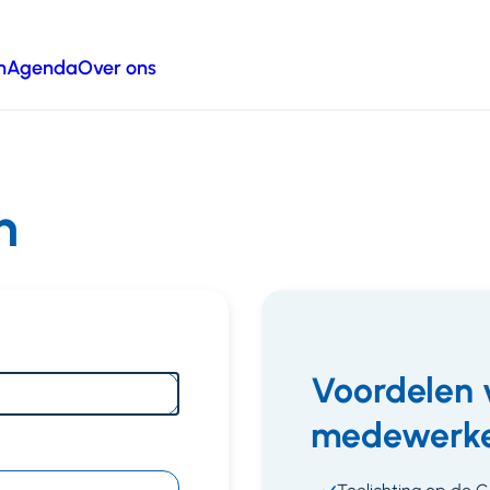
n
Agenda
Over ons
n
Voordelen 
medewerke