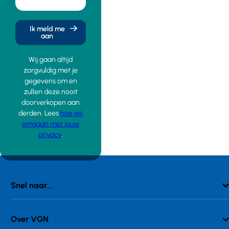
Ik meld me
aan
Wij gaan altijd
zorgvuldig met je
gegevens om en
zullen deze nooit
doorverkopen aan
derden. Lees
hoe wij
omgaan met jouw
privacy
.
Snel naar...
Over VGN