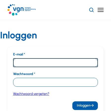
Ga
naar
Zoeken
Menu
hoofdinhoud
Vereniging
Gehandicaptenzorg
Nederland
Inloggen
E-mail
Wachtwoord
Wachtwoord vergeten?
Inloggen