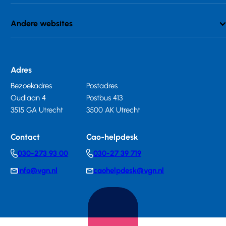
Andere websites
Adres
Bezoekadres
Postadres
Oudlaan 4
Postbus 413
3515 GA Utrecht
3500 AK Utrecht
Contact
Cao-helpdesk
030-273 93 00
030-27 39 719
Telephonenumber
Telephonenumber
info@vgn.nl
caohelpdesk@vgn.nl
E-
E-
mail
mail