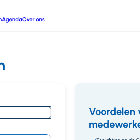
n
Agenda
Over ons
n
Voordelen 
medewerke