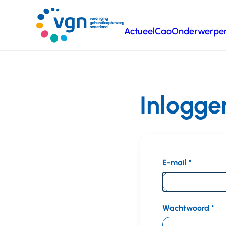
Ga
naar
Actueel
Cao
Onderwerpe
hoofdinhoud
Vereniging
Gehandicaptenzorg
Nederland
Inlogge
E-mail
Wachtwoord