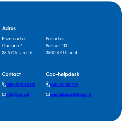
Adres
Bezoekadres
Postadres
Oudlaan 4
Postbus 413
3515 GA Utrecht
3500 AK Utrecht
Contact
Cao-helpdesk
030-273 93 00
030-27 39 719
Telephonenumber
Telephonenumber
info@vgn.nl
caohelpdesk@vgn.nl
E-
E-
mail
mail