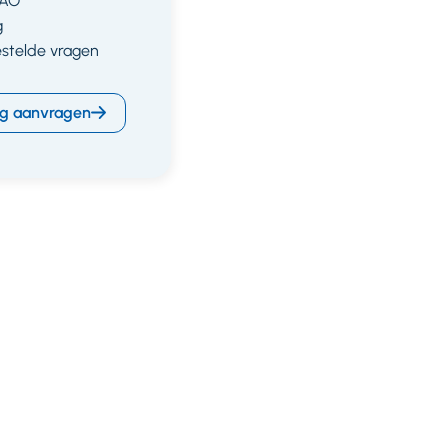
CAO
g
estelde vragen
g aanvragen