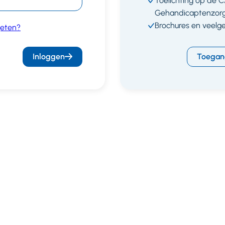
Toelichting op de 
Gehandicaptenzor
Brochures en veelg
eten?
Inloggen
Toegan