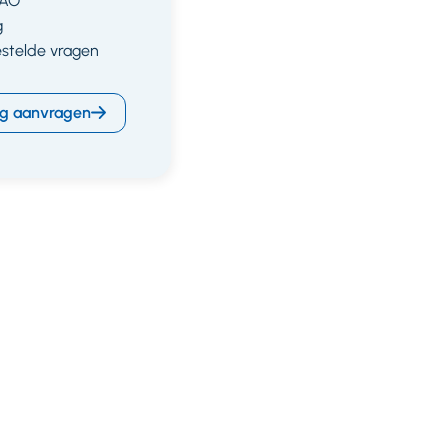
CAO
g
estelde vragen
g aanvragen