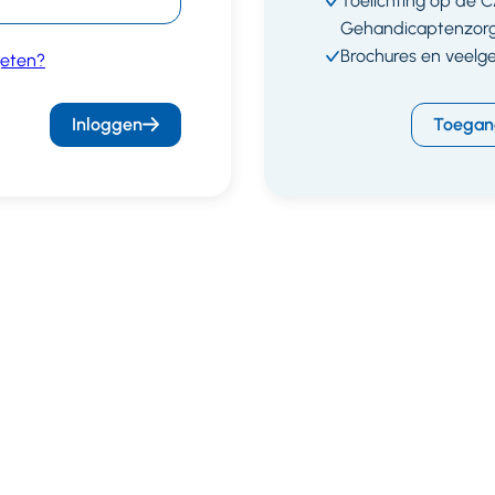
Toelichting op de 
Gehandicaptenzor
Brochures en veelg
eten?
Inloggen
Toegan