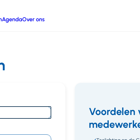
n
Agenda
Over ons
n
Voordelen 
medewerke