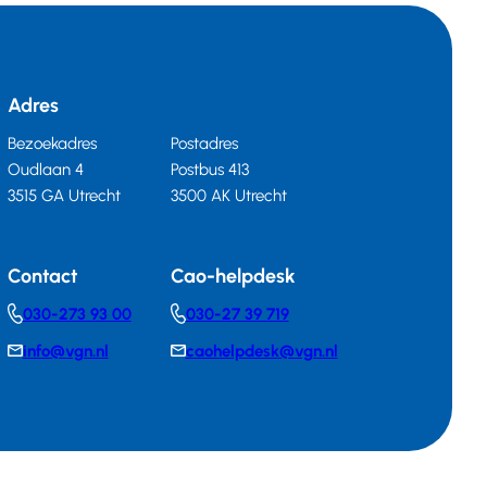
Adres
Bezoekadres
Postadres
Oudlaan 4
Postbus 413
3515 GA Utrecht
3500 AK Utrecht
Contact
Cao-helpdesk
030-273 93 00
030-27 39 719
Telephonenumber
Telephonenumber
info@vgn.nl
caohelpdesk@vgn.nl
E-
E-
mail
mail