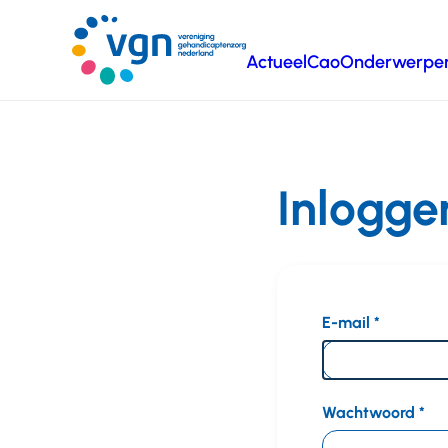
Ga
naar
Actueel
Cao
Onderwerpe
hoofdinhoud
Vereniging
Gehandicaptenzorg
Nederland
Inlogge
E-mail
Wachtwoord