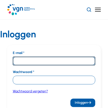
Ga
naar
Zoeken
Menu
hoofdinhoud
Vereniging
Gehandicaptenzorg
Nederland
Inloggen
E-mail
Wachtwoord
Wachtwoord vergeten?
Inloggen