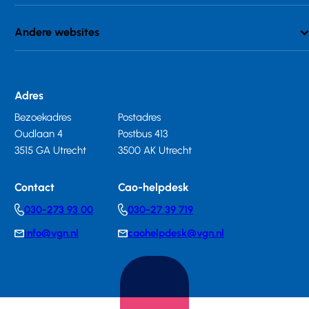
Andere websites
Adres
Bezoekadres
Postadres
Oudlaan 4
Postbus 413
3515 GA Utrecht
3500 AK Utrecht
Contact
Cao-helpdesk
030-273 93 00
030-27 39 719
Telephonenumber
Telephonenumber
info@vgn.nl
caohelpdesk@vgn.nl
E-
E-
mail
mail