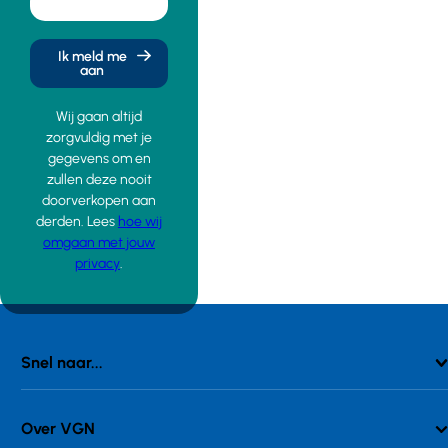
Ik meld me
aan
Wij gaan altijd
zorgvuldig met je
gegevens om en
zullen deze nooit
doorverkopen aan
derden. Lees
hoe wij
omgaan met jouw
privacy
.
Snel naar...
Over VGN