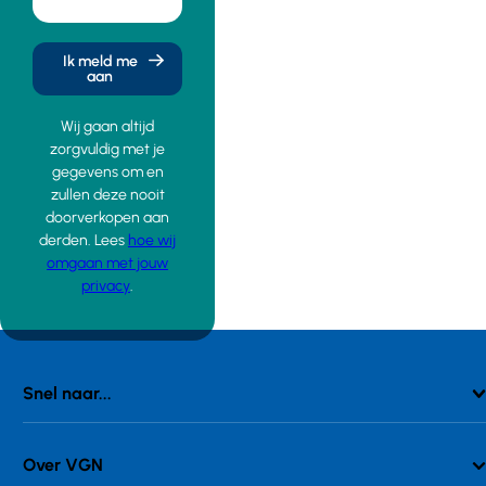
Ik meld me
aan
Wij gaan altijd
zorgvuldig met je
gegevens om en
zullen deze nooit
doorverkopen aan
derden. Lees
hoe wij
omgaan met jouw
privacy
.
Snel naar...
Over VGN