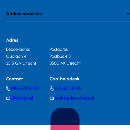
Andere websites
Adres
Bezoekadres
Postadres
Oudlaan 4
Postbus 413
3515 GA Utrecht
3500 AK Utrecht
Contact
Cao-helpdesk
030-273 93 00
030-27 39 719
Telephonenumber
Telephonenumber
info@vgn.nl
caohelpdesk@vgn.nl
E-
E-
mail
mail