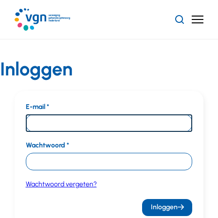
Ga
naar
Zoeken
Menu
hoofdinhoud
Vereniging
Gehandicaptenzorg
Nederland
Inloggen
E-mail
Wachtwoord
Wachtwoord vergeten?
Inloggen