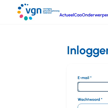
Ga
naar
Actueel
Cao
Onderwerpe
hoofdinhoud
Vereniging
Gehandicaptenzorg
Nederland
Inlogge
E-mail
Wachtwoord