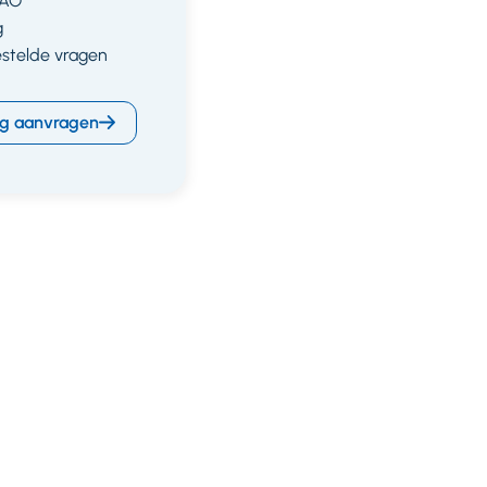
CAO
g
estelde vragen
g aanvragen