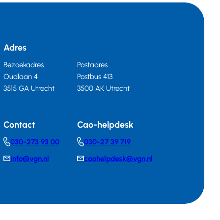
Adres
Bezoekadres
Postadres
Oudlaan 4
Postbus 413
3515 GA Utrecht
3500 AK Utrecht
Contact
Cao-helpdesk
030-273 93 00
030-27 39 719
Telephonenumber
Telephonenumber
info@vgn.nl
caohelpdesk@vgn.nl
E-
E-
mail
mail