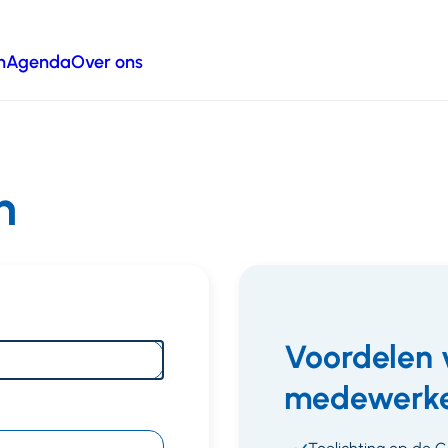
n
Agenda
Over ons
n
Voordelen 
medewerke