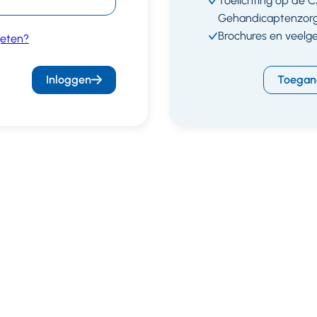
Toelichting op de 
Gehandicaptenzor
Brochures en veelg
eten?
Inloggen
Toegan