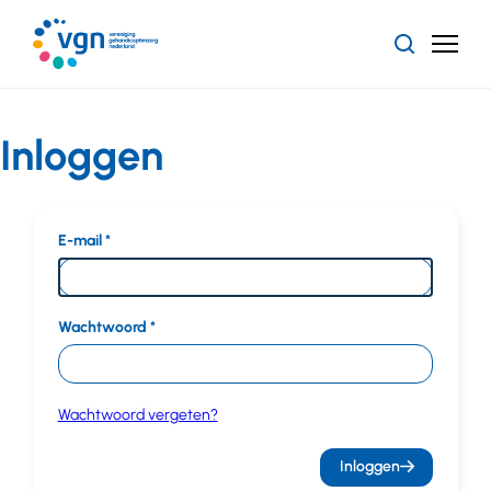
Ga
naar
Zoeken
Menu
hoofdinhoud
Vereniging
Gehandicaptenzorg
Nederland
Inloggen
E-mail
Wachtwoord
Wachtwoord vergeten?
Inloggen