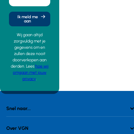
Ik meld me
aan
Wij gaan altijd
zorgvuldig met je
gegevens om en
zullen deze nooit
doorverkopen aan
derden. Lees
hoe wij
omgaan met jouw
privacy
.
Snel naar...
Over VGN