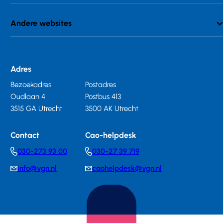
Andere websites
Adres
Bezoekadres
Postadres
Oudlaan 4
Postbus 413
3515 GA Utrecht
3500 AK Utrecht
Contact
Cao-helpdesk
030-273 93 00
030-27 39 719
Telephonenumber
Telephonenumber
info@vgn.nl
caohelpdesk@vgn.nl
E-
E-
mail
mail