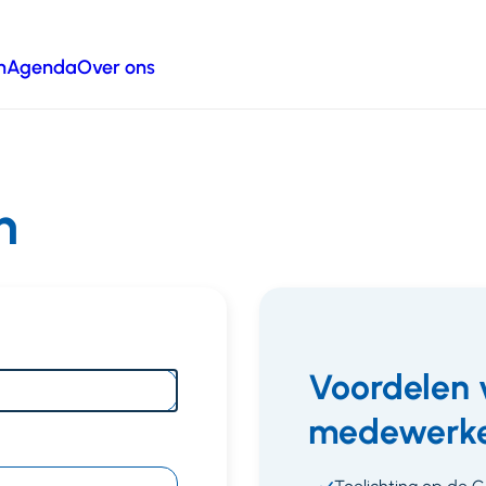
n
Agenda
Over ons
n
Voordelen 
medewerke