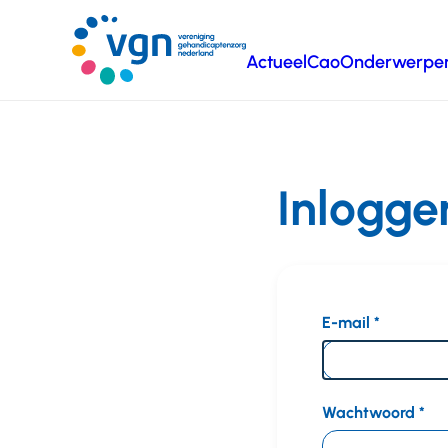
Ga
naar
Actueel
Cao
Onderwerpe
hoofdinhoud
Vereniging
Gehandicaptenzorg
Nederland
Inlogge
E-mail
Wachtwoord