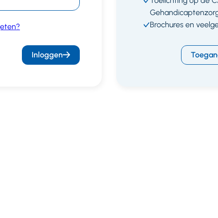
Toelichting op de 
Gehandicaptenzor
Brochures en veelg
eten?
Inloggen
Toegan