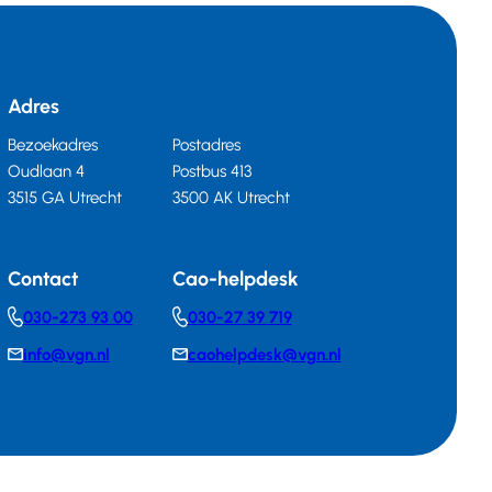
Adres
Bezoekadres
Postadres
Oudlaan 4
Postbus 413
3515 GA Utrecht
3500 AK Utrecht
Contact
Cao-helpdesk
030-273 93 00
030-27 39 719
Telephonenumber
Telephonenumber
info@vgn.nl
caohelpdesk@vgn.nl
E-
E-
mail
mail