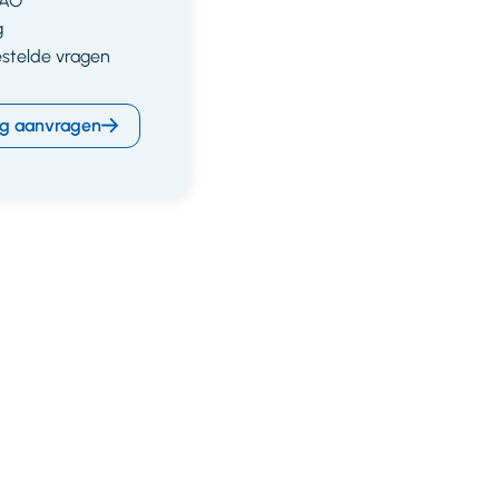
CAO
g
estelde vragen
g aanvragen