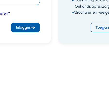
Toelichting op de 
Gehandicaptenzor
Brochures en veelg
eten?
Inloggen
Toegan