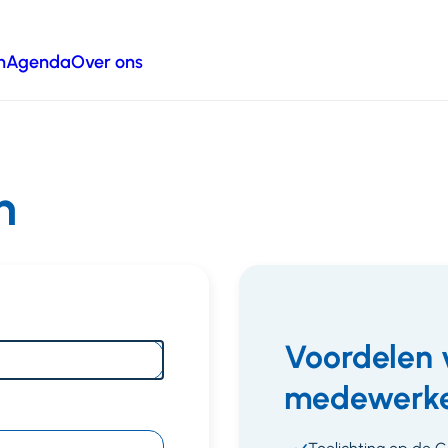
n
Agenda
Over ons
n
Voordelen 
medewerke