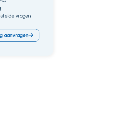
CAO
g
estelde vragen
g aanvragen