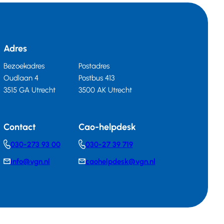
Adres
Bezoekadres
Postadres
Oudlaan 4
Postbus 413
3515 GA Utrecht
3500 AK Utrecht
Contact
Cao-helpdesk
030-273 93 00
030-27 39 719
Telephonenumber
Telephonenumber
info@vgn.nl
caohelpdesk@vgn.nl
E-
E-
mail
mail