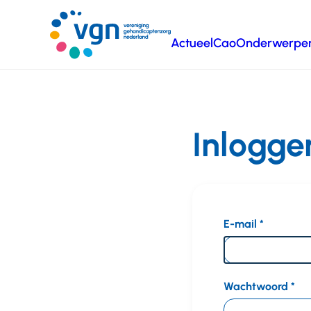
Ga
naar
Actueel
Cao
Onderwerpe
hoofdinhoud
Vereniging
Gehandicaptenzorg
Nederland
Inlogge
E-mail
Wachtwoord