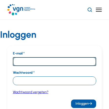
Ga
naar
Zoeken
Menu
hoofdinhoud
Vereniging
Gehandicaptenzorg
Nederland
Inloggen
E-mail
Wachtwoord
Wachtwoord vergeten?
Inloggen