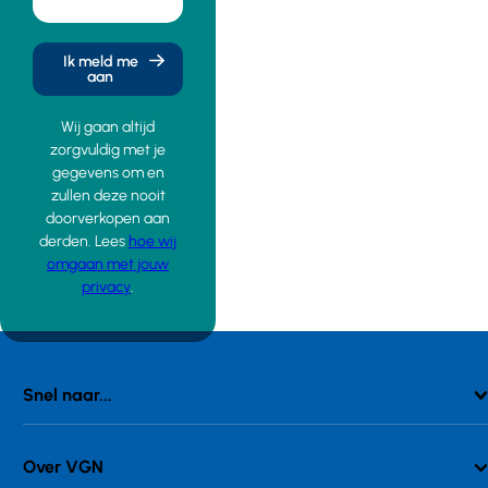
Ik meld me
aan
Wij gaan altijd
zorgvuldig met je
gegevens om en
zullen deze nooit
doorverkopen aan
derden. Lees
hoe wij
omgaan met jouw
privacy
.
Snel naar...
Over VGN