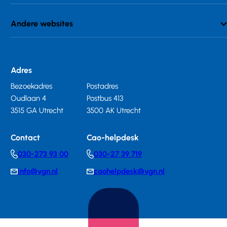
Andere websites
Adres
Bezoekadres
Postadres
Oudlaan 4
Postbus 413
3515 GA Utrecht
3500 AK Utrecht
Contact
Cao-helpdesk
030-273 93 00
030-27 39 719
Telephonenumber
Telephonenumber
info@vgn.nl
caohelpdesk@vgn.nl
E-
E-
mail
mail