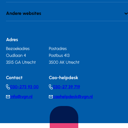
Andere websites
Adres
Bezoekadres
Postadres
Oudlaan 4
Postbus 413
3515 GA Utrecht
3500 AK Utrecht
Contact
Cao-helpdesk
030-273 93 00
030-27 39 719
Telephonenumber
Telephonenumber
info@vgn.nl
caohelpdesk@vgn.nl
E-
E-
mail
mail