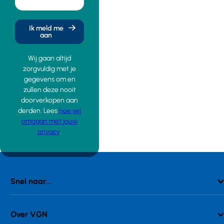
Ik meld me
aan
Wij gaan altijd
zorgvuldig met je
gegevens om en
zullen deze nooit
doorverkopen aan
derden. Lees
hoe wij
omgaan met jouw
privacy
.
Snel naar...
Over VGN