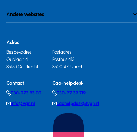
Andere websites
Adres
Bezoekadres
Postadres
Oudlaan 4
Postbus 413
3515 GA Utrecht
3500 AK Utrecht
Contact
Cao-helpdesk
030-273 93 00
030-27 39 719
Telephonenumber
Telephonenumber
info@vgn.nl
caohelpdesk@vgn.nl
E-
E-
mail
mail