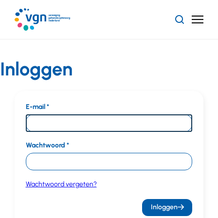
Ga
naar
Zoeken
Menu
hoofdinhoud
Vereniging
Gehandicaptenzorg
Nederland
Inloggen
E-mail
Wachtwoord
Wachtwoord vergeten?
Inloggen