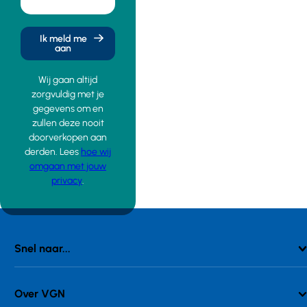
Ik meld me
aan
Wij gaan altijd
zorgvuldig met je
gegevens om en
zullen deze nooit
doorverkopen aan
derden. Lees
hoe wij
omgaan met jouw
privacy
.
Snel naar...
Over VGN