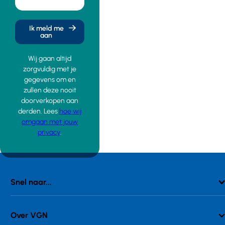
Ik meld me
aan
Wij gaan altijd
zorgvuldig met je
gegevens om en
zullen deze nooit
doorverkopen aan
derden. Lees
hoe wij
omgaan met jouw
privacy
.
Snel naar...
Over VGN