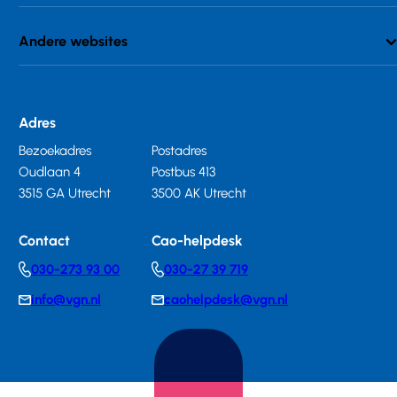
Andere websites
Adres
Bezoekadres
Postadres
Oudlaan 4
Postbus 413
3515 GA Utrecht
3500 AK Utrecht
Contact
Cao-helpdesk
030-273 93 00
030-27 39 719
Telephonenumber
Telephonenumber
info@vgn.nl
caohelpdesk@vgn.nl
E-
E-
mail
mail