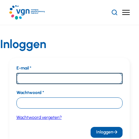
Ga
naar
Zoeken
Menu
hoofdinhoud
Vereniging
Gehandicaptenzorg
Nederland
Inloggen
E-mail
Wachtwoord
Wachtwoord vergeten?
Inloggen