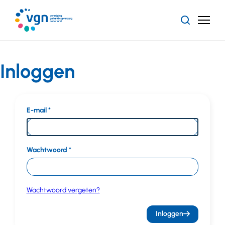
Ga
naar
Zoeken
Menu
hoofdinhoud
Vereniging
Gehandicaptenzorg
Nederland
Inloggen
E-mail
Wachtwoord
Wachtwoord vergeten?
Inloggen