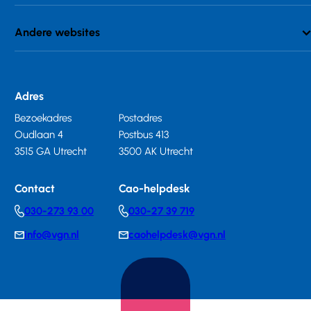
Andere websites
Adres
Bezoekadres
Postadres
Oudlaan 4
Postbus 413
3515 GA Utrecht
3500 AK Utrecht
Contact
Cao-helpdesk
030-273 93 00
030-27 39 719
Telephonenumber
Telephonenumber
info@vgn.nl
caohelpdesk@vgn.nl
E-
E-
mail
mail