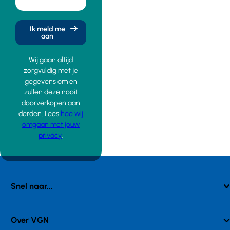
Ik meld me
aan
Wij gaan altijd
zorgvuldig met je
gegevens om en
zullen deze nooit
doorverkopen aan
derden. Lees
hoe wij
omgaan met jouw
privacy
.
Snel naar...
Over VGN