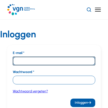
Ga
naar
Zoeken
Menu
hoofdinhoud
Vereniging
Gehandicaptenzorg
Nederland
Inloggen
E-mail
Wachtwoord
Wachtwoord vergeten?
Inloggen