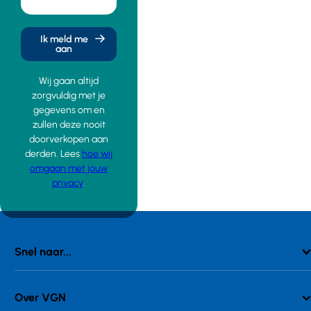
Ik meld me
aan
Wij gaan altijd
zorgvuldig met je
gegevens om en
zullen deze nooit
doorverkopen aan
derden. Lees
hoe wij
omgaan met jouw
privacy
.
Snel naar...
Over VGN