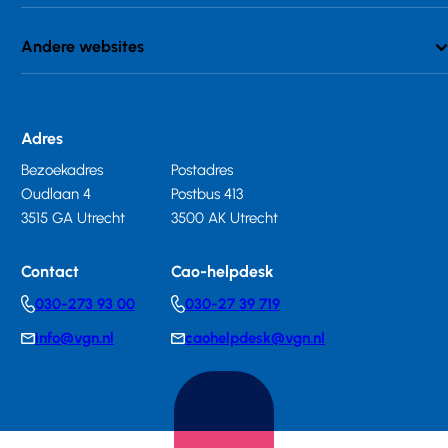
Andere websites
Adres
Bezoekadres
Postadres
Oudlaan 4
Postbus 413
3515 GA Utrecht
3500 AK Utrecht
Contact
Cao-helpdesk
030-273 93 00
030-27 39 719
Telephonenumber
Telephonenumber
info@vgn.nl
caohelpdesk@vgn.nl
E-
E-
mail
mail