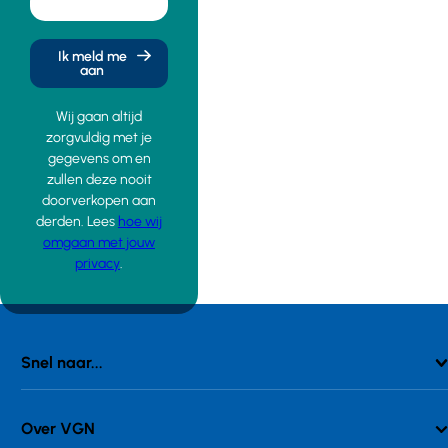
Ik meld me
aan
Wij gaan altijd
zorgvuldig met je
gegevens om en
zullen deze nooit
doorverkopen aan
derden. Lees
hoe wij
omgaan met jouw
privacy
.
Snel naar...
Over VGN