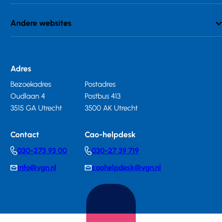
Andere websites
Adres
Bezoekadres
Postadres
Oudlaan 4
Postbus 413
3515 GA Utrecht
3500 AK Utrecht
Contact
Cao-helpdesk
030-273 93 00
030-27 39 719
Telephonenumber
Telephonenumber
info@vgn.nl
caohelpdesk@vgn.nl
E-
E-
mail
mail