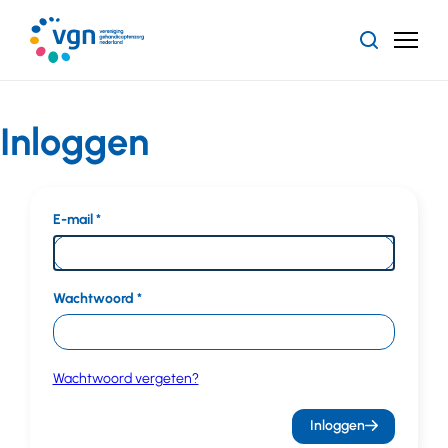
Ga
naar
Zoeken
Menu
hoofdinhoud
Vereniging
Gehandicaptenzorg
Nederland
Inloggen
E-mail
Wachtwoord
Wachtwoord vergeten?
Inloggen