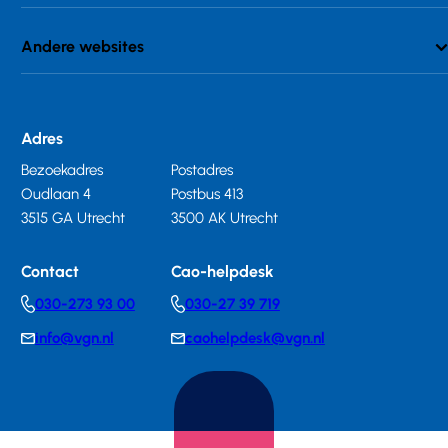
Andere websites
Adres
Bezoekadres
Postadres
Oudlaan 4
Postbus 413
3515 GA Utrecht
3500 AK Utrecht
Contact
Cao-helpdesk
030-273 93 00
030-27 39 719
Telephonenumber
Telephonenumber
info@vgn.nl
caohelpdesk@vgn.nl
E-
E-
mail
mail