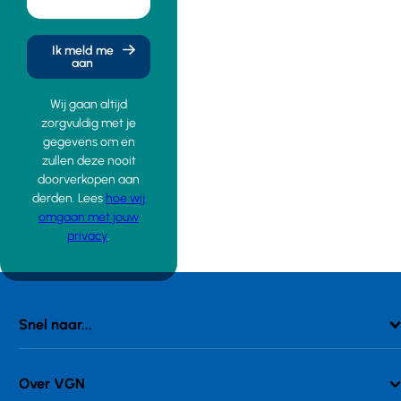
Ik meld me
aan
Wij gaan altijd
zorgvuldig met je
gegevens om en
zullen deze nooit
doorverkopen aan
derden. Lees
hoe wij
omgaan met jouw
privacy
.
Snel naar...
Over VGN