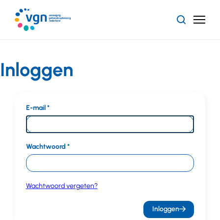
Ga
naar
Zoeken
Menu
hoofdinhoud
Vereniging
Gehandicaptenzorg
Nederland
Inloggen
E-mail
Wachtwoord
Wachtwoord vergeten?
Inloggen