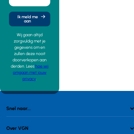
Ik meld me
aan
Wij gaan altijd
zorgvuldig met je
gegevens om en
zullen deze nooit
doorverkopen aan
derden. Lees
hoe wij
omgaan met jouw
privacy
.
Snel naar...
Over VGN