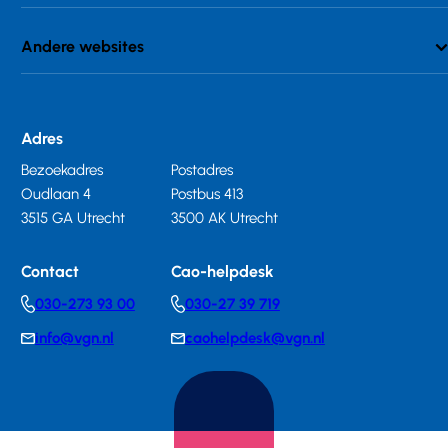
Andere websites
Adres
Bezoekadres
Postadres
Oudlaan 4
Postbus 413
3515 GA Utrecht
3500 AK Utrecht
Contact
Cao-helpdesk
030-273 93 00
030-27 39 719
Telephonenumber
Telephonenumber
info@vgn.nl
caohelpdesk@vgn.nl
E-
E-
mail
mail