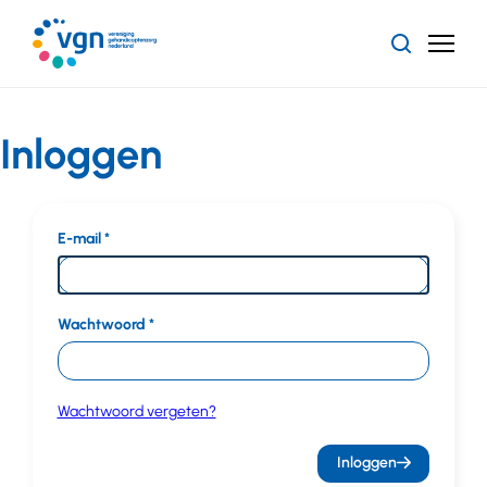
Ga
naar
Zoeken
Menu
hoofdinhoud
Vereniging
Gehandicaptenzorg
Nederland
Inloggen
E-mail
Wachtwoord
Wachtwoord vergeten?
Inloggen