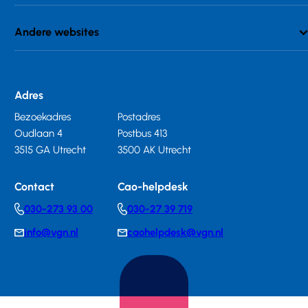
Andere websites
Adres
Bezoekadres
Postadres
Oudlaan 4
Postbus 413
3515 GA Utrecht
3500 AK Utrecht
Contact
Cao-helpdesk
030-273 93 00
030-27 39 719
Telephonenumber
Telephonenumber
info@vgn.nl
caohelpdesk@vgn.nl
E-
E-
mail
mail