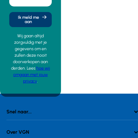
Ik meld me
aan
Wij gaan altijd
zorgvuldig met je
gegevens om en
zullen deze nooit
doorverkopen aan
derden. Lees
hoe wij
omgaan met jouw
privacy
.
Snel naar...
Over VGN