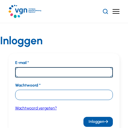
Ga
naar
Zoeken
Menu
hoofdinhoud
Vereniging
Gehandicaptenzorg
Nederland
Inloggen
E-mail
Wachtwoord
Wachtwoord vergeten?
Inloggen