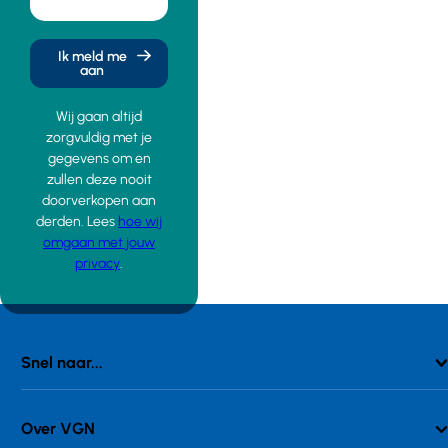
Ik meld me
aan
Wij gaan altijd
zorgvuldig met je
gegevens om en
zullen deze nooit
doorverkopen aan
derden. Lees
hoe wij
omgaan met jouw
privacy
.
Snel naar...
Over VGN