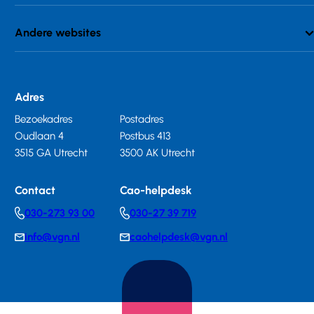
Andere websites
Adres
Bezoekadres
Postadres
Oudlaan 4
Postbus 413
3515 GA Utrecht
3500 AK Utrecht
Contact
Cao-helpdesk
030-273 93 00
030-27 39 719
Telephonenumber
Telephonenumber
info@vgn.nl
caohelpdesk@vgn.nl
E-
E-
mail
mail