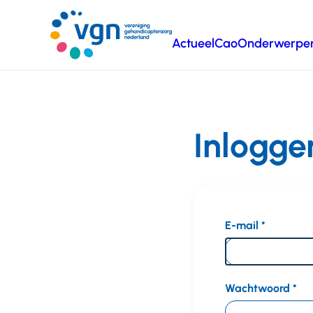
Ga
naar
Actueel
Cao
Onderwerpe
hoofdinhoud
Vereniging
Gehandicaptenzorg
Nederland
Inlogge
E-mail
Wachtwoord