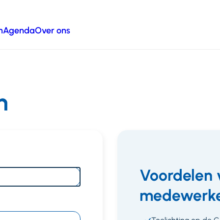
n
Agenda
Over ons
n
Voordelen 
medewerke