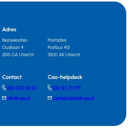
Adres
Bezoekadres
Postadres
Oudlaan 4
Postbus 413
3515 GA Utrecht
3500 AK Utrecht
Contact
Cao-helpdesk
030-273 93 00
030-27 39 719
Telephonenumber
Telephonenumber
info@vgn.nl
caohelpdesk@vgn.nl
E-
E-
mail
mail