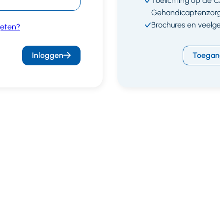
Toelichting op de 
Gehandicaptenzor
Brochures en veelg
eten?
Inloggen
Toegan