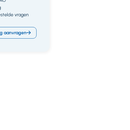
CAO
g
estelde vragen
g aanvragen