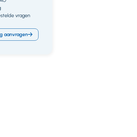
CAO
g
estelde vragen
g aanvragen