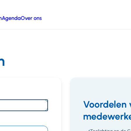
n
Agenda
Over ons
n
Voordelen 
medewerke