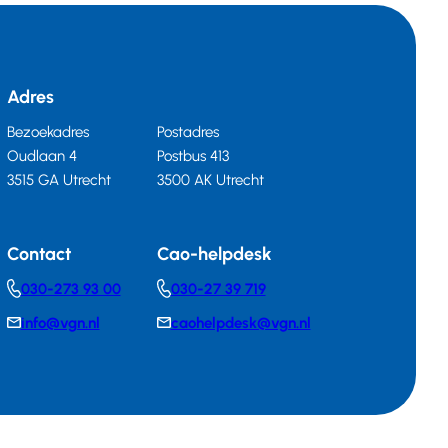
Adres
Bezoekadres
Postadres
Oudlaan 4
Postbus 413
3515 GA Utrecht
3500 AK Utrecht
Contact
Cao-helpdesk
030-273 93 00
030-27 39 719
Telephonenumber
Telephonenumber
info@vgn.nl
caohelpdesk@vgn.nl
E-
E-
mail
mail