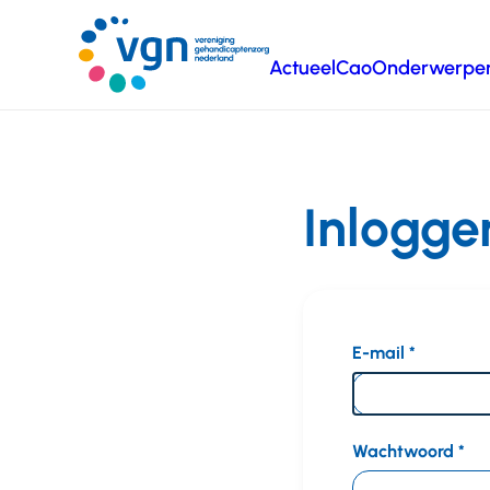
Ga
naar
Actueel
Cao
Onderwerpe
hoofdinhoud
Vereniging
Gehandicaptenzorg
Nederland
Inlogge
E-mail
Wachtwoord