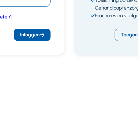
Toelichting op de 
Gehandicaptenzor
Brochures en veelg
eten?
Inloggen
Toegan