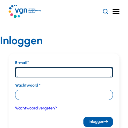
Ga
naar
Zoeken
Menu
hoofdinhoud
Vereniging
Gehandicaptenzorg
Nederland
Inloggen
E-mail
Wachtwoord
Wachtwoord vergeten?
Inloggen