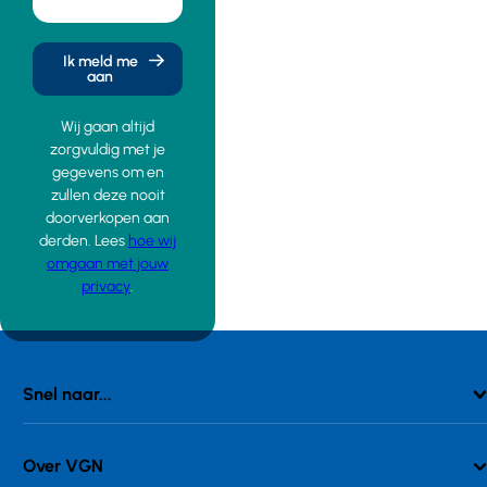
Ik meld me
aan
Wij gaan altijd
zorgvuldig met je
gegevens om en
zullen deze nooit
doorverkopen aan
derden. Lees
hoe wij
omgaan met jouw
privacy
.
Snel naar...
Over VGN