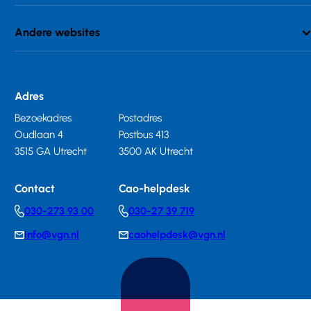
Andere websites
Adres
Bezoekadres
Postadres
Oudlaan 4
Postbus 413
3515 GA Utrecht
3500 AK Utrecht
Contact
Cao-helpdesk
030-273 93 00
030-27 39 719
Telephonenumber
Telephonenumber
info@vgn.nl
caohelpdesk@vgn.nl
E-
E-
mail
mail