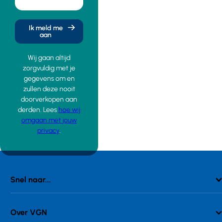
Ik meld me
aan
Wij gaan altijd
zorgvuldig met je
gegevens om en
zullen deze nooit
doorverkopen aan
derden. Lees
hoe wij
omgaan met jouw
privacy
.
Snel naar...
Over VGN