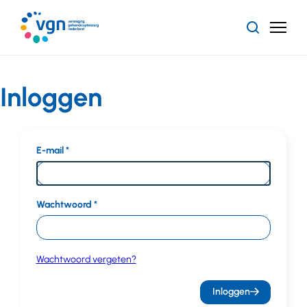
Ga
naar
Zoeken
Menu
hoofdinhoud
Vereniging
Gehandicaptenzorg
Nederland
Inloggen
E-mail
Wachtwoord
Wachtwoord vergeten?
Inloggen