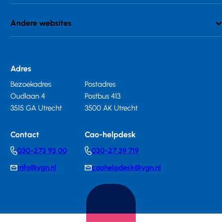
Andere websites
Adres
Bezoekadres
Postadres
Oudlaan 4
Postbus 413
3515 GA Utrecht
3500 AK Utrecht
Contact
Cao-helpdesk
030-273 93 00
030-27 39 719
Telephonenumber
Telephonenumber
info@vgn.nl
caohelpdesk@vgn.nl
E-
E-
mail
mail