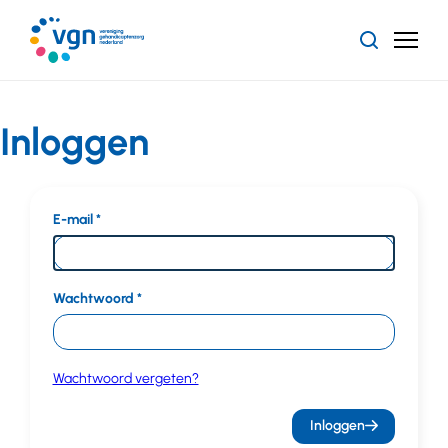
Ga
naar
Zoeken
Menu
hoofdinhoud
Vereniging
Gehandicaptenzorg
Nederland
Inloggen
E-mail
Wachtwoord
Wachtwoord vergeten?
Inloggen