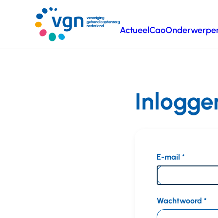
Ga
naar
Actueel
Cao
Onderwerpe
hoofdinhoud
Vereniging
Gehandicaptenzorg
Nederland
Inlogge
E-mail
Wachtwoord