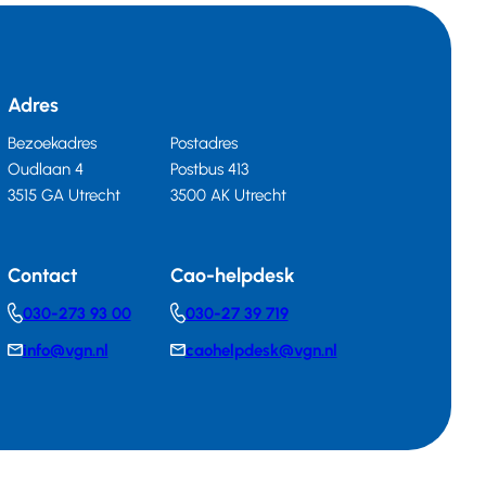
Adres
Bezoekadres
Postadres
Oudlaan 4
Postbus 413
3515 GA Utrecht
3500 AK Utrecht
Contact
Cao-helpdesk
030-273 93 00
030-27 39 719
Telephonenumber
Telephonenumber
info@vgn.nl
caohelpdesk@vgn.nl
E-
E-
mail
mail