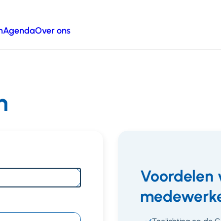
n
Agenda
Over ons
n
Voordelen 
medewerke