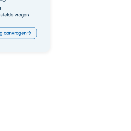
CAO
g
estelde vragen
g aanvragen