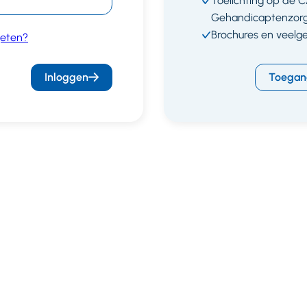
Toelichting op de 
Gehandicaptenzor
Brochures en veelg
eten?
Inloggen
Toegan