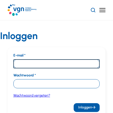
Ga
naar
Zoeken
Menu
hoofdinhoud
Vereniging
Gehandicaptenzorg
Nederland
Inloggen
E-mail
Wachtwoord
Wachtwoord vergeten?
Inloggen