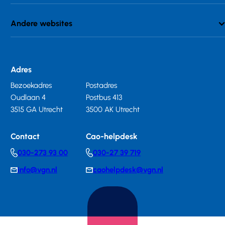
Andere websites
Adres
Bezoekadres
Postadres
Oudlaan 4
Postbus 413
3515 GA Utrecht
3500 AK Utrecht
Contact
Cao-helpdesk
030-273 93 00
030-27 39 719
Telephonenumber
Telephonenumber
info@vgn.nl
caohelpdesk@vgn.nl
E-
E-
mail
mail