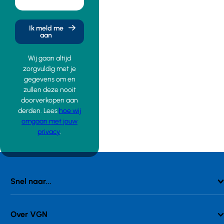
Ik meld me
aan
Wij gaan altijd
zorgvuldig met je
gegevens om en
zullen deze nooit
doorverkopen aan
derden. Lees
hoe wij
omgaan met jouw
privacy
.
Snel naar...
Over VGN