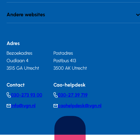
Andere websites
Adres
Bezoekadres
Postadres
Oudlaan 4
Postbus 413
3515 GA Utrecht
3500 AK Utrecht
Contact
Cao-helpdesk
030-273 93 00
030-27 39 719
Telephonenumber
Telephonenumber
info@vgn.nl
caohelpdesk@vgn.nl
E-
E-
mail
mail