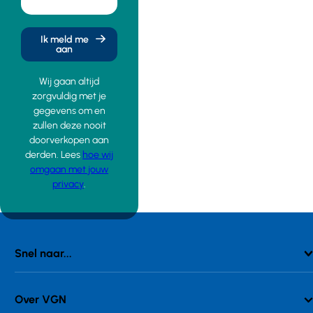
Ik meld me
aan
Wij gaan altijd
zorgvuldig met je
gegevens om en
zullen deze nooit
doorverkopen aan
derden. Lees
hoe wij
omgaan met jouw
privacy
.
Snel naar...
Over VGN