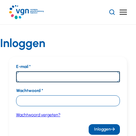
Ga
naar
Zoeken
Menu
hoofdinhoud
Vereniging
Gehandicaptenzorg
Nederland
Inloggen
E-mail
Wachtwoord
Wachtwoord vergeten?
Inloggen