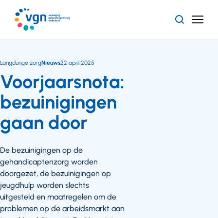
Ga
naar
Zoeken
Menu
hoofdinhoud
Vereniging
Gehandicaptenzorg
Nederland
Langdurige zorg
Nieuws
22 april 2025
Voorjaarsnota:
bezuinigingen
gaan door
De bezuinigingen op de
gehandicaptenzorg worden
doorgezet, de bezuinigingen op
jeugdhulp worden slechts
uitgesteld en maatregelen om de
problemen op de arbeidsmarkt aan