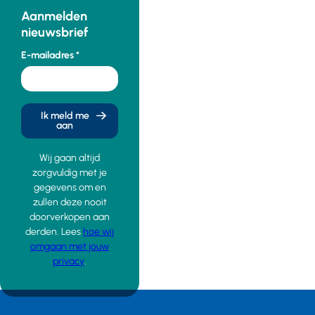
Aanmelden
nieuwsbrief
E-mailadres
Ik meld me
aan
Wij gaan altijd
zorgvuldig met je
gegevens om en
zullen deze nooit
doorverkopen aan
derden. Lees
hoe wij
omgaan met jouw
privacy
.