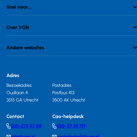
Snel naar...
Over VGN
Andere websites
Adres
Bezoekadres
Postadres
Oudlaan 4
Postbus 413
3515 GA Utrecht
3500 AK Utrecht
Contact
Cao-helpdesk
030-273 93 00
030-27 39 719
Telephonenumber
Telephonenumber
info@vgn.nl
caohelpdesk@vgn.nl