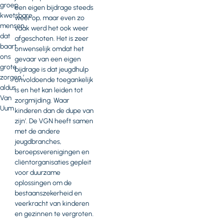
groep
een eigen bijdrage steeds
kwetsbare
weer op, maar even zo
mensen,
vaak werd het ook weer
dat
afgeschoten. Het is zeer
baart
onwenselijk omdat het
ons
gevaar van een eigen
grote
bijdrage is dat jeugdhulp
zorgen,’
onvoldoende toegankelijk
aldus
is en het kan leiden tot
Van
zorgmijding. Waar
Uum
kinderen dan de dupe van
zijn’. De VGN heeft samen
met de andere
jeugdbranches,
beroepsverenigingen en
cliëntorganisaties gepleit
voor duurzame
oplossingen om de
bestaanszekerheid en
veerkracht van kinderen
en gezinnen te vergroten.