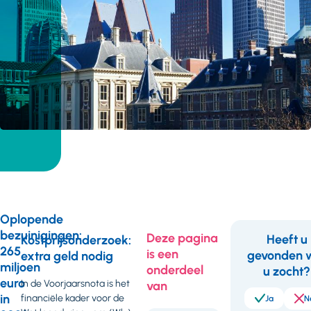
Oplopende
bezuinigingen:
Deze pagina
Heeft u
Kostprijsonderzoek:
265
is een
gevonden 
extra geld nodig
Feedb
miljoen
onderdeel
u zocht?
euro
In de Voorjaarsnota is het
van
in
financiële kader voor de
Ja
N