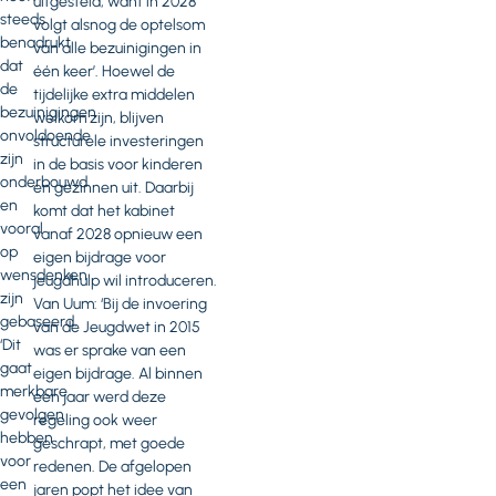
uitgesteld, want in 2028
steeds
volgt alsnog de optelsom
benadrukt
van alle bezuinigingen in
dat
één keer’. Hoewel de
de
tijdelijke extra middelen
bezuinigingen
welkom zijn, blijven
onvoldoende
structurele investeringen
zijn
in de basis voor kinderen
onderbouwd
en gezinnen uit. Daarbij
en
komt dat het kabinet
vooral
vanaf 2028 opnieuw een
op
eigen bijdrage voor
wensdenken
jeugdhulp wil introduceren.
zijn
Van Uum: ‘Bij de invoering
gebaseerd.
van de Jeugdwet in 2015
‘Dit
was er sprake van een
gaat
eigen bijdrage. Al binnen
merkbare
een jaar werd deze
gevolgen
regeling ook weer
hebben
geschrapt, met goede
voor
redenen. De afgelopen
een
jaren popt het idee van