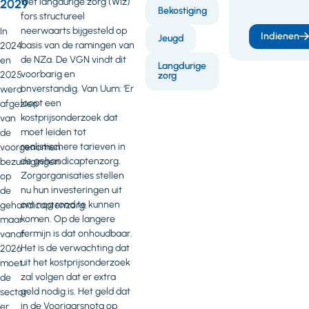
Wet langdurige zorg (Wlz)
2029
Bekostiging
fors structureel
neerwaarts bijgesteld op
In
Indienen
Jeugd
basis van de ramingen van
2024
de NZa. De VGN vindt dit
en
Langdurige
voorbarig en
2025
zorg
onverstandig. Van Uum: ‘Er
werd
loopt een
afgezien
kostprijsonderzoek dat
van
moet leiden tot
de
realistischere tarieven in
voorgenomen
de gehandicaptenzorg.
bezuinigingen
Zorgorganisaties stellen
op
nu hun investeringen uit
de
om nog rond te kunnen
gehandicaptenzorg,
komen. Op de langere
maar
termijn is dat onhoudbaar.
vanaf
Het is de verwachting dat
2026
uit het kostprijsonderzoek
moet
zal volgen dat er extra
de
geld nodig is. Het geld dat
sector
in de Voorjaarsnota op
er