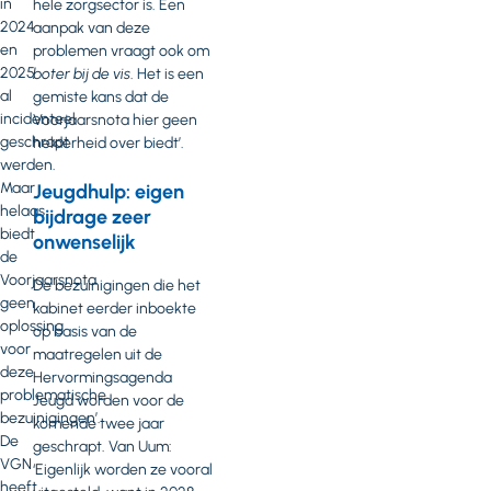
in
hele zorgsector is. Een
2024
aanpak van deze
en
problemen vraagt ook om
2025
boter bij de vis
. Het is een
al
gemiste kans dat de
incidenteel
Voorjaarsnota hier geen
geschrapt
helderheid over biedt’.
werden.
Maar
Jeugdhulp: eigen
helaas
bijdrage zeer
biedt
onwenselijk
de
Voorjaarsnota
De bezuinigingen die het
geen
kabinet eerder inboekte
oplossing
op basis van de
voor
maatregelen uit de
deze
Hervormingsagenda
problematische
Jeugd worden voor de
bezuinigingen’.
komende twee jaar
De
geschrapt. Van Uum:
VGN
‘Eigenlijk worden ze vooral
heeft