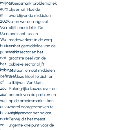
miljoen
arbeidsmarktproblematiek
euro
blijven uit. Hoe de
in
overblijvende middelen
2029.
zullen worden ingezet,
Van
blijft onduidelijk. De
Uum:
loonkloof tussen
‘We
medewerkers in de zorg
hadden
en het gemiddelde van de
gehoopt
marktsector en het
dat
grootste deel van de
het
publieke sector blijft
kabinet
bestaan, omdat middelen
definitief
om deze kloof te dichten
af
uitblijven. Van Uum:
zou
‘Belangrijke keuzes over de
zien
aanpak van de problemen
van
op de arbeidsmarkt lijken
deze
vooral doorgeschoven te
bezuinigingen,
worden naar het najaar.
nadat
Terwijl dit het meest
ze
urgente knelpunt voor de