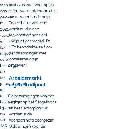
basis van zeer voorlopige
toch
cijfers wordt afgeroomd, is
aan
straks weer hard nodig.
geloven.
Tegen beter weten in
In
wordt nu dus een
2026
toekomstig financieel
wordt
knelpunt gecreëerd’. De
er
NZa benadrukte zelf ook
157
dat de ramingen met
miljoen
‘onzekerheid zijn
euro
omgeven.’
bezuinigd
op
Arbeidsmarkt:
de
gehandicaptenzorg
urgent knelpunt
en
deze
De bezuinigingen van het
bezuinigingen
kabinet op het Stagefonds
lopen
en het SectorplanPlus
op
worden in de
tot
Voorjaarsnota doorgezet.
265
Oplossingen voor de