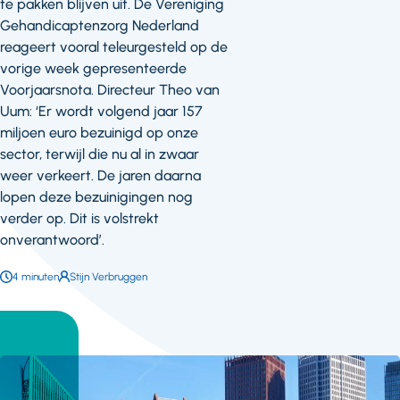
te pakken blijven uit. De Vereniging
Gehandicaptenzorg Nederland
reageert vooral teleurgesteld op de
vorige week gepresenteerde
Voorjaarsnota. Directeur Theo van
Uum: ‘Er wordt volgend jaar 157
miljoen euro bezuinigd op onze
sector, terwijl die nu al in zwaar
weer verkeert. De jaren daarna
lopen deze bezuinigingen nog
verder op. Dit is volstrekt
onverantwoord’.
Leestijd:
4 minuten
Auteur:
Stijn Verbruggen