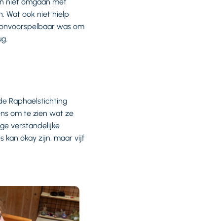
kon niet omgaan met
. Wat ook niet hielp
n onvoorspelbaar was om
g.
de Raphaëlstichting
ens om te zien wat ze
ige verstandelijke
 kan okay zijn, maar vijf