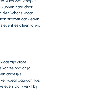
ien. Alles wat vroeger
rs kunnen haar daar
van der Schans. Maar
kan zichzelf aankleden
 eventjes alleen laten.
klaas zijn grote
s kan ze nog altijd
een dagelijks
kker voegt daaraan toe:
n we even. Dat werkt bij