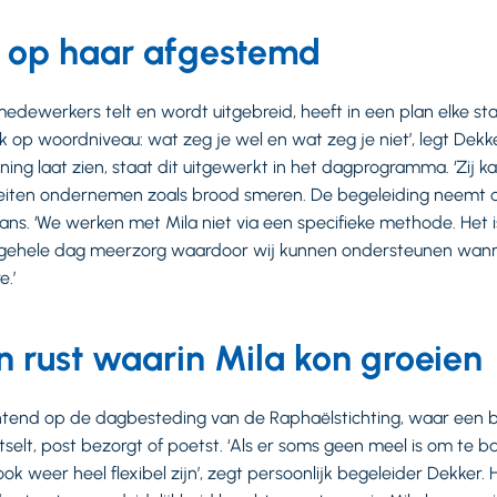
t op haar afgestemd
medewerkers telt en wordt uitgebreid, heeft in een plan elke st
 op woordniveau: wat zeg je wel en wat zeg je niet’, legt Dekker
ing laat zien, staat dit uitgewerkt in het dagprogramma. ‘Zij k
teiten ondernemen zoals brood smeren. De begeleiding neemt di
hans. ‘We werken met Mila niet via een specifieke methode. Het
e gehele dag meerzorg waardoor wij kunnen ondersteunen wanne
.’
 rust waarin Mila kon groeien
tend op de dagbesteding van de Raphaëlstichting, waar een 
selt, post bezorgt of poetst. ‘Als er soms geen meel is om te b
ok weer heel flexibel zijn’, zegt persoonlijk begeleider Dekker.