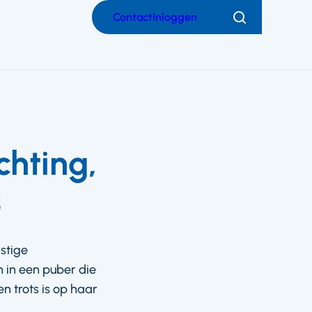
Contact
Inloggen
Zoeken
chting,
s
stige
 in een puber die
 trots is op haar