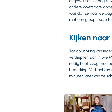
of gewassen, of nagels 
andere kwetsbare kinder
was dat ze naar de dag
met een groepsbusje te
Kijken naar
Tot opluchting van iede
verdiepten zich in wie 
nodig heeft’, zegt neuro
beperking. Verbaal kan z
minuten later kan ze s