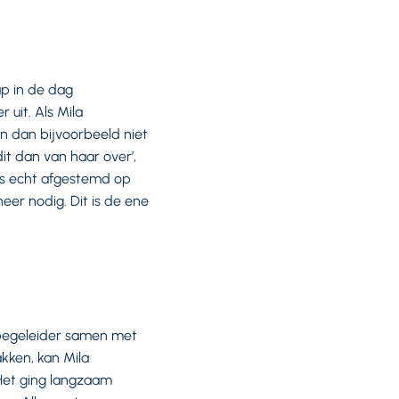
ap in de dag
 uit. Als Mila
an dan bijvoorbeeld niet
t dan van haar over’,
 is echt afgestemd op
er nodig. Dit is de ene
begeleider samen met
akken, kan Mila
 Het ging langzaam