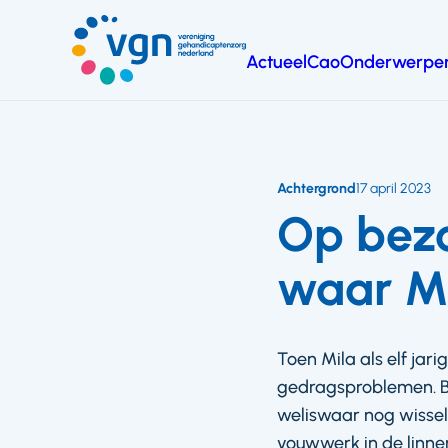
Ga
naar
Actueel
Cao
Onderwerpe
hoofdinhoud
Vereniging
Gehandicaptenzorg
Nederland
Achtergrond
17 april 2023
Op bezo
waar Mi
Toen Mila als elf jar
gedragsproblemen. Bi
weliswaar nog wissel
vouwwerk in de linn