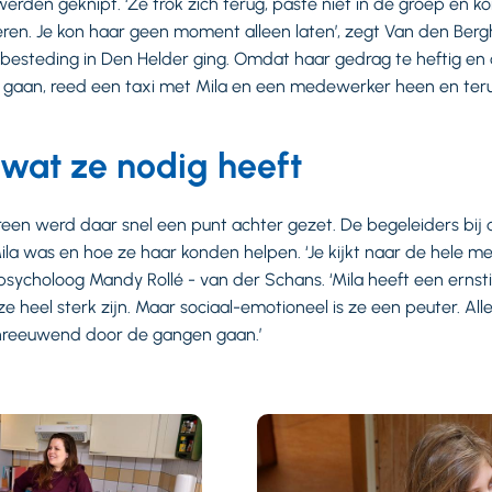
werden geknipt. ‘Ze trok zich terug, paste niet in de groep en 
en. Je kon haar geen moment alleen laten’, zegt Van den Bergh
besteding in Den Helder ging. Omdat haar gedrag te heftig e
 gaan, reed een taxi met Mila en een medewerker heen en teru
 wat ze nodig heeft
reen werd daar snel een punt achter gezet. De begeleiders bij 
Mila was en hoe ze haar konden helpen. ‘Je kijkt naar de hele m
psycholoog Mandy Rollé - van der Schans. ‘Mila heeft een ernst
e heel sterk zijn. Maar sociaal-emotioneel is ze een peuter. Alles
chreeuwend door de gangen gaan.’