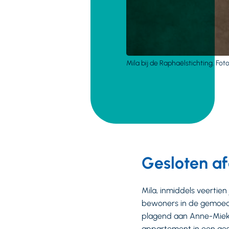
Mila bij de Raphaëlstichting. Fo
Gesloten af
Mila, inmiddels veertien
bewoners in de gemoedeli
plagend aan Anne-Miek v
appartement in een geslo