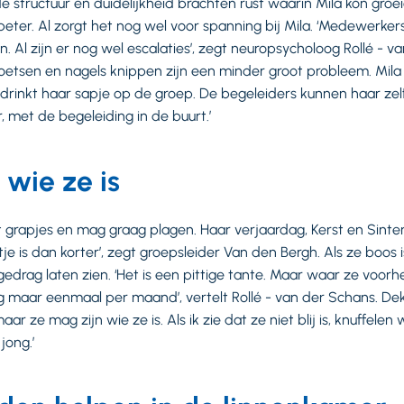
e structuur en duidelijkheid brachten rust waarin Mila kon groe
 beter. Al zorgt het nog wel voor spanning bij Mila. ‘Medewerke
. Al zijn er nog wel escalaties’, zegt neuropsycholoog Rollé - 
etsen en nagels knippen zijn een minder groot probleem. Mila 
drinkt haar sapje op de groep. De begeleiders kunnen haar zelfs
 met de begeleiding in de buurt.’
 wie ze is
 grapjes en mag graag plagen. Haar verjaardag, Kerst en Sinter
je is dan korter’, zegt groepsleider Van den Bergh. Als ze boos i
edrag laten zien. ‘Het is een pittige tante. Maar waar ze voorh
og maar eenmaal per maand’, vertelt Rollé - van der Schans. De
maar ze mag zijn wie ze is. Als ik zie dat ze niet blij is, knuffele
jong.’