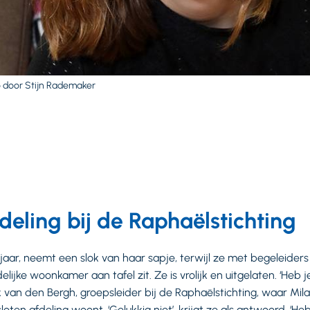
to door Stijn Rademaker
deling bij de Raphaëlstichting
 jaar, neemt een slok van haar sapje, terwijl ze met begeleider
jke woonkamer aan tafel zit. Ze is vrolijk en uitgelaten. ‘Heb je
an den Bergh, groepsleider bij de Raphaëlstichting, waar Mila
ten afdeling woont. ‘Gelukkig niet’, krijgt ze als antwoord. ‘Heb