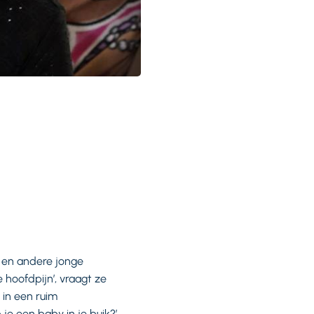
s en andere jonge
 hoofdpijn’, vraagt ze
 in een ruim
 je een baby in je buik?’