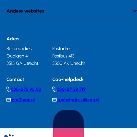
Andere websites
Adres
Bezoekadres
Postadres
Oudlaan 4
Postbus 413
3515 GA Utrecht
3500 AK Utrecht
Contact
Cao-helpdesk
030-273 93 00
030-27 39 719
Telephonenumber
Telephonenumber
info@vgn.nl
caohelpdesk@vgn.nl
E-
E-
mail
mail