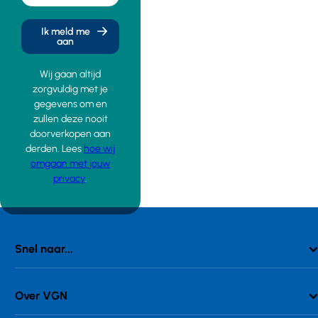
Ik meld me
aan
Wij gaan altijd
zorgvuldig met je
gegevens om en
zullen deze nooit
doorverkopen aan
derden. Lees
hoe wij
omgaan met jouw
privacy
.
Snel naar...
Over VGN