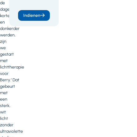
de
dagen
Indienen
korter
en
donkerder
werden,
zijn
we
gestart
met
lichttherapie
voor
Berry.’ Dat
gebeurt
met
een
sterk,
wit
licht
zonder
ultraviolette