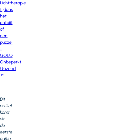
Lichttherapie
tijdens
het
ontbijt
of
een
puzzel
-
GOUD
Onbeperkt
Gezond
Dit
artikel
komt
uit
de
eerste
editie