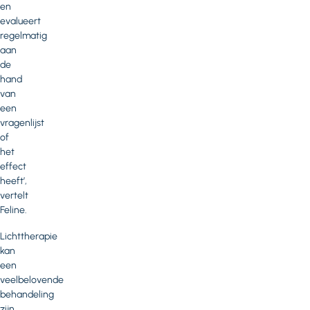
en
evalueert
regelmatig
aan
de
hand
van
een
vragenlijst
of
het
effect
heeft’,
vertelt
Feline.
Lichttherapie
kan
een
veelbelovende
behandeling
zijn