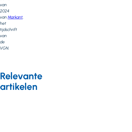
van
2024
van
Markant
,
het
tijdschrift
van
de
VGN.
Relevante
artikelen
Langdurige zorg
Nieuws