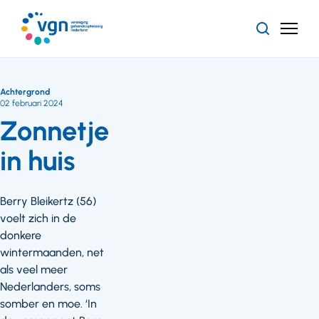
Ga
naar
Zoeken
Menu
hoofdinhoud
Vereniging
Gehandicaptenzorg
Nederland
Achtergrond
02 februari 2024
Zonnetje
in huis
Berry Bleikertz (56)
voelt zich in de
donkere
wintermaanden, net
als veel meer
Nederlanders, soms
somber en moe. ‘In