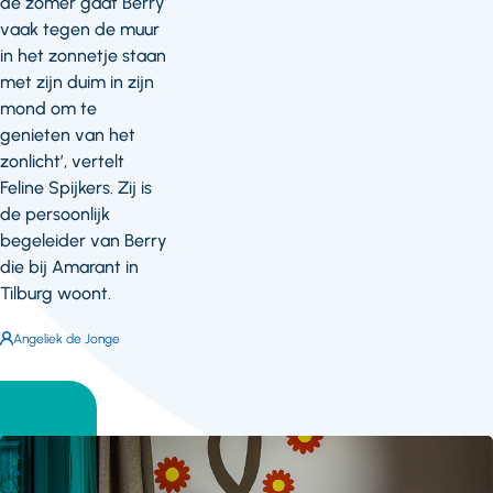
de zomer gaat Berry
vaak tegen de muur
in het zonnetje staan
met zijn duim in zijn
mond om te
genieten van het
zonlicht’, vertelt
Feline Spijkers. Zij is
de persoonlijk
begeleider van Berry
die bij Amarant in
Tilburg woont.
Auteur:
Angeliek de Jonge