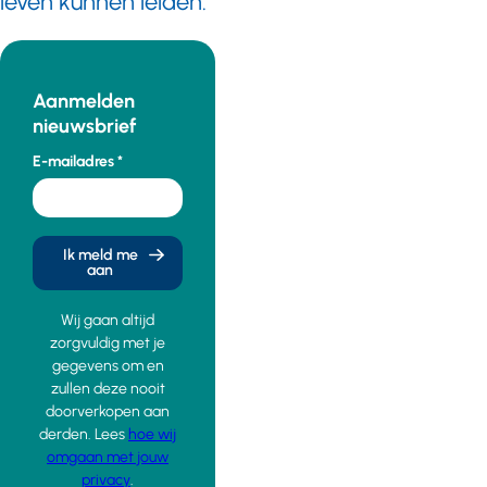
leven kunnen leiden.
Aanmelden
nieuwsbrief
E-mailadres
Ik meld me
aan
Wij gaan altijd
zorgvuldig met je
gegevens om en
zullen deze nooit
doorverkopen aan
derden. Lees
hoe wij
omgaan met jouw
privacy
.