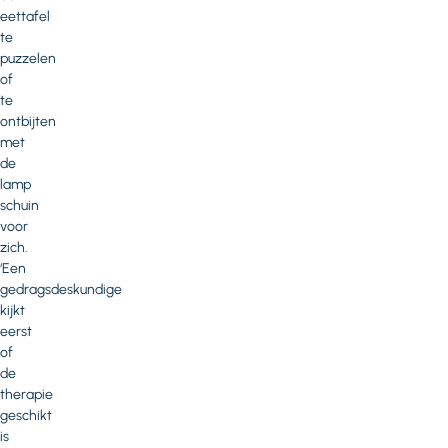
eettafel
te
puzzelen
of
te
ontbijten
met
de
lamp
schuin
voor
zich.
‘Een
gedragsdeskundige
kijkt
eerst
of
de
therapie
geschikt
is