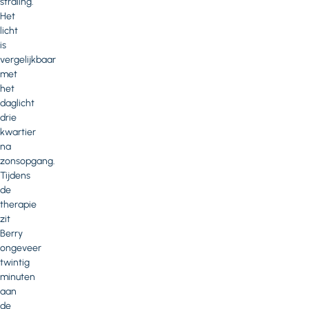
straling.
Het
licht
is
vergelijkbaar
met
het
daglicht
drie
kwartier
na
zonsopgang.
Tijdens
de
therapie
zit
Berry
ongeveer
twintig
minuten
aan
de