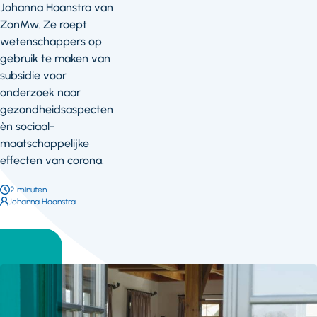
Johanna Haanstra van
ZonMw. Ze roept
wetenschappers op
gebruik te maken van
subsidie voor
onderzoek naar
gezondheidsaspecten
èn sociaal-
maatschappelijke
effecten van corona.
Leestijd:
2 minuten
Auteur:
Johanna Haanstra