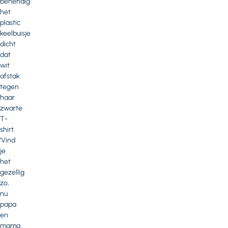
behendig
het
plastic
keelbuisje
dicht
dat
wit
afstak
tegen
haar
zwarte
T-
shirt.
‘Vind
je
het
gezellig
zo,
nu
papa
en
mama