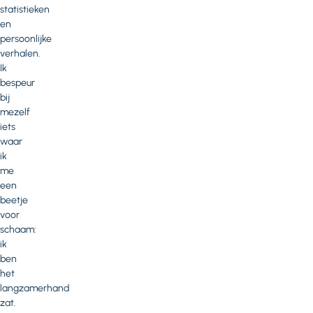
statistieken
en
persoonlijke
verhalen.
Ik
bespeur
bij
mezelf
iets
waar
ik
me
een
beetje
voor
schaam:
ik
ben
het
langzamerhand
zat.