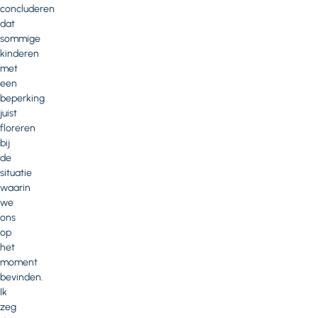
concluderen
dat
sommige
kinderen
met
een
beperking
juist
floreren
bij
de
situatie
waarin
we
ons
op
het
moment
bevinden.
Ik
zeg