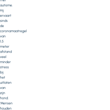
met
autisme.
Hij
ervaart
sinds
de
coronamaatregel
van
1,5
meter
afstand
veel
minder
stress
bij
het
uitlaten
van
zijn
hond.
‘Mensen
houden