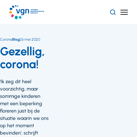
Ga
naar
Zoeken
Menu
hoofdinhoud
Vereniging
Gehandicaptenzorg
Nederland
Corona
Blog
26 mei 2020
Gezellig,
corona!
'Ik zeg dit heel
voorzichtig, maar
sommige kinderen
met een beperking
floreren juist bij de
situatie waarin we ons
op het moment
bevinden', schrijft