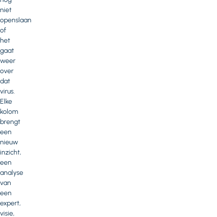
niet
openslaan
of
het
gaat
weer
over
dat
virus.
Elke
kolom
brengt
een
nieuw
inzicht,
een
analyse
van
een
expert,
visie,