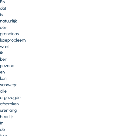
En
dat
is
natuurlijk
een
grandioos
luxeprobleem,
want
ik
ben
gezond
en
kan
vanwege
alle
afgezegde
afspraken
urenlang
heerlijk
in
de
tuin