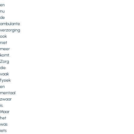
en
nu
de
ambulante
verzorging
ook
niet
meer
komt.
Zorg
die
vaak
fysiek
en
mentaal
zwaar
is.
Maar
het
was
iets