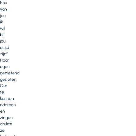
hou
van
jou,
ik
wil
bij
jou
altijd
zijn!’
Haar
ogen
genietend
gesloten.
Om
te
kunnen
ademen
en
zingen
drukte
ze