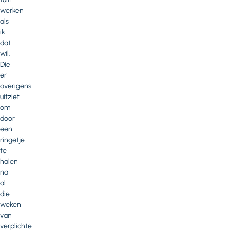
werken
als
ik
dat
wil.
Die
er
overigens
uitziet
om
door
een
ringetje
te
halen
na
al
die
weken
van
verplichte