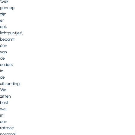
‘Gek
genoeg
zijn
er
ook
lichtpuntjes’,
beaamt
één
van
de
ouders
in
de
uitzending.
‘We
zitten
best
wel
in
een
ratrace
normaal