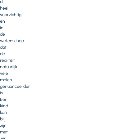
dit
heel
voorzichtig
en
in
de
wetenschap
dat
de
realiteit
natuurlijk
vele
malen
genuanceerder
is.
Een
kind
kan
blij
zijn
met
zijn