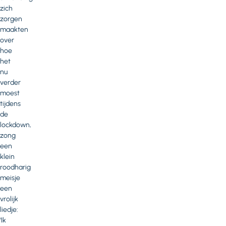
zich
zorgen
maakten
over
hoe
het
nu
verder
moest
tijdens
de
lockdown,
zong
een
klein
roodharig
meisje
een
vrolijk
liedje:
‘Ik