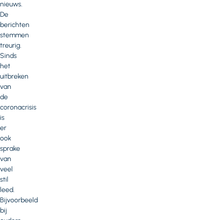
nieuws.
De
berichten
stemmen
treurig.
Sinds
het
uitbreken
van
de
coronacrisis
is
er
ook
sprake
van
veel
stil
leed.
Bijvoorbeeld
bij