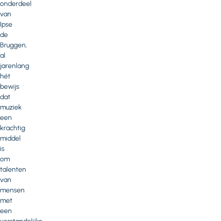
onderdeel
van
Ipse
de
Bruggen,
al
jarenlang
hét
bewijs
dat
muziek
een
krachtig
middel
is
om
talenten
van
mensen
met
een