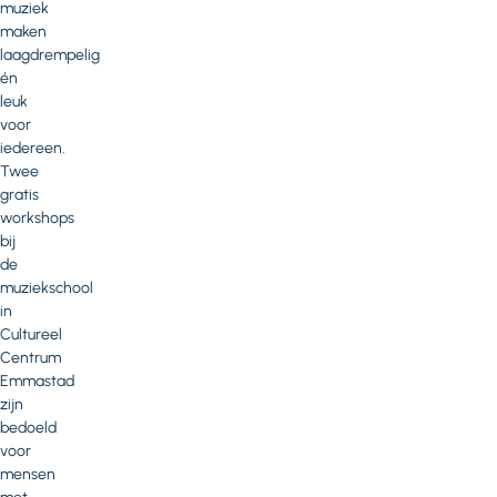
muziek
maken
laagdrempelig
én
leuk
voor
iedereen.
Twee
gratis
workshops
bij
de
muziekschool
in
Cultureel
Centrum
Emmastad
zijn
bedoeld
voor
mensen