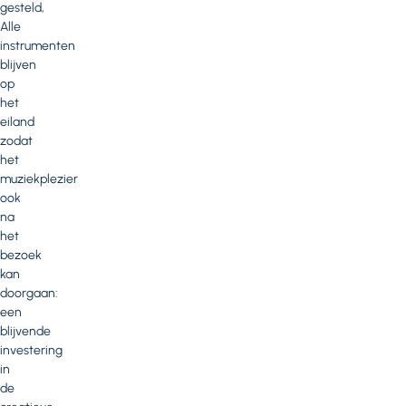
gesteld,
Alle
instrumenten
blijven
op
het
eiland
zodat
het
muziekplezier
ook
na
het
bezoek
kan
doorgaan:
een
blijvende
investering
in
de