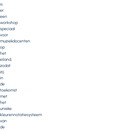
is
er
een
workshop
speciaal
voor
muziekdocenten
op
het
eiland,
zodat
zij
in
de
toekomst
met
het
unieke
kleurennotatiesysteem
van
de