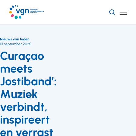
Ga
naar
Zoeken
Menu
hoofdinhoud
Vereniging
Gehandicaptenzorg
Nederland
Nieuws van leden
01 september 2025
Curaçao
meets
Jostiband’:
Muziek
verbindt,
inspireert
en verrast