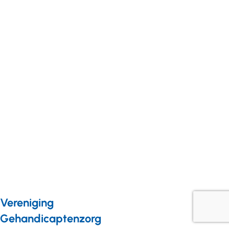
Nieuws van
leden
03 maart
2022
Jostiband
maakt 24
uur lang
muziek
voor
Oekraïne
Vereniging
Gehandicaptenzorg