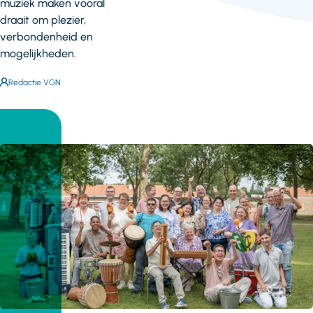
muziek maken vooral
draait om plezier,
verbondenheid en
mogelijkheden.
Auteur:
Redactie VGN