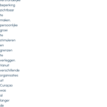
verstandelijke
beperking
zichtbaar
te
maken,
persoonlijke
groei
te
stimuleren
en
grenzen
te
verleggen.
Vanuit
verschillende
organisaties
uit
Curaçao
was
al
langer
de