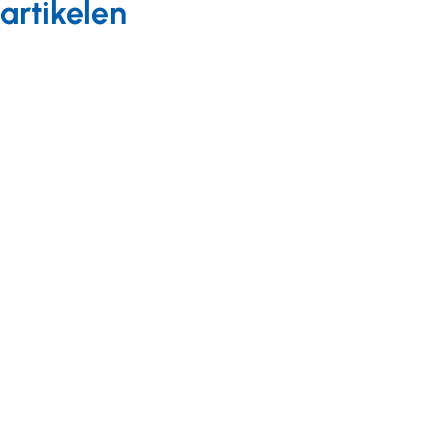
artikelen
Nieuws van
leden
03 juni 2021
Jostiband:
'Vanaf
vandaag
kan de
hele
wereld
met ons
meespelen'