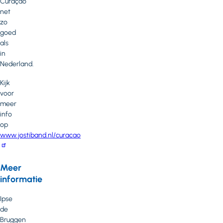
Curaçao
net
zo
goed
als
in
Nederland.
Kijk
voor
meer
info
op
www.jostiband.nl/curacao
Meer
informatie
Ipse
de
Bruggen