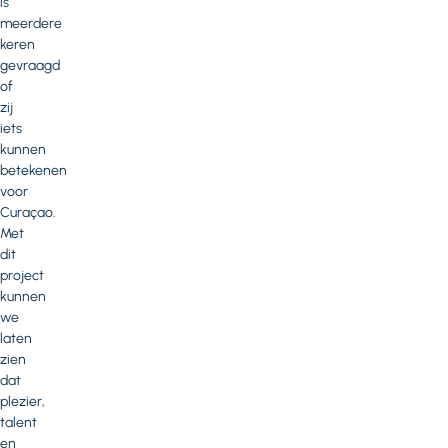
is
meerdere
keren
gevraagd
of
zij
iets
kunnen
betekenen
voor
Curaçao.
Met
dit
project
kunnen
we
laten
zien
dat
plezier,
talent
en