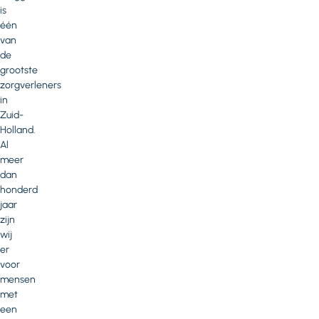
is
één
van
de
grootste
zorgverleners
in
Zuid-
Holland.
Al
meer
dan
honderd
jaar
zijn
wij
er
voor
mensen
met
een