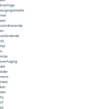
een
krachtige
zorgorganisatie
met
een
coördinerende
en
verbindende
rol.
Het
is
onze
overtuiging
dat
ieder
mens
meer
kan
dan
hij
of
zij