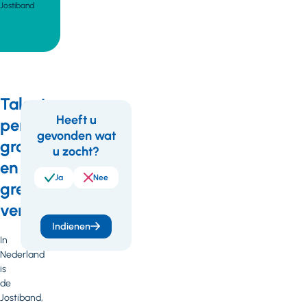
Jostiband
Talenten,
Heeft u
persoonlijke
gevonden wat
Feedback
groei
u zocht?
en
Ja
Nee
grenzen
verleggen
Indienen
In
Nederland
is
de
Jostiband,