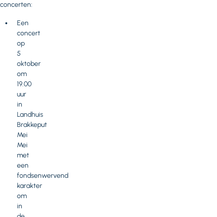
concerten:
Een
concert
op
5
oktober
om
19.00
uur
in
Landhuis
Brakkeput
Mei
Mei
met
een
fondsenwervend
karakter
om
in
de