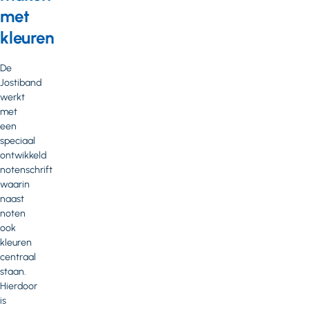
met
kleuren
De
Jostiband
werkt
met
een
speciaal
ontwikkeld
notenschrift
waarin
naast
noten
ook
kleuren
centraal
staan.
Hierdoor
is