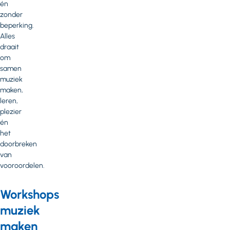
én
zonder
beperking.
Alles
draait
om
samen
muziek
maken,
leren,
plezier
én
het
doorbreken
van
vooroordelen.
Workshops
muziek
maken