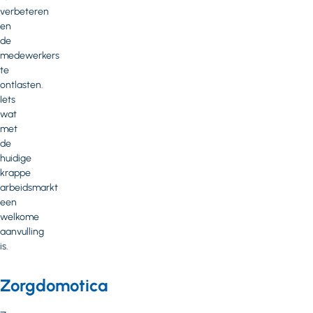
verbeteren
en
de
medewerkers
te
ontlasten.
Iets
wat
met
de
huidige
krappe
arbeidsmarkt
een
welkome
aanvulling
is.
Zorgdomotica