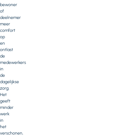
bewoner
of
deelnemer
meer
comfort
op
en
ontlast
de
medewerkers
in
de
dagelijkse
zorg.
Het
geeft
minder
werk
in
het
verschonen,