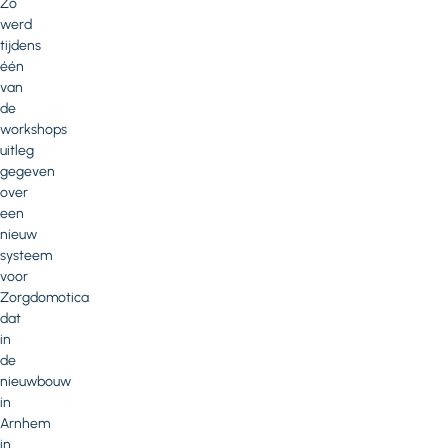
Zo
werd
tijdens
één
van
de
workshops
uitleg
gegeven
over
een
nieuw
systeem
voor
Zorgdomotica
dat
in
de
nieuwbouw
in
Arnhem
in