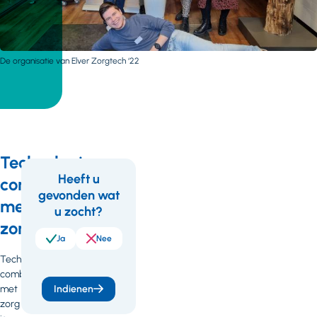
De organisatie van Elver Zorgtech ‘22
Technologie
Heeft u
combineren
gevonden wat
Feedback
met
u zocht?
zorg
Ja
Nee
Technologie
combineren
met
Indienen
zorg