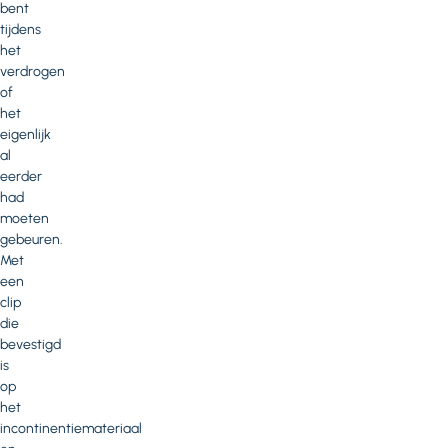
bent
tijdens
het
verdrogen
of
het
eigenlijk
al
eerder
had
moeten
gebeuren.
Met
een
clip
die
bevestigd
is
op
het
incontinentiemateriaal