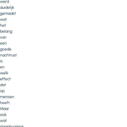
werd
duidelijk
gemaakt
wat
het
belang
van
een
goede
nachtrust
is
en
welk
effect
dat
op
mensen
heeft.
Maar
ook
wat
slaaphygiëne