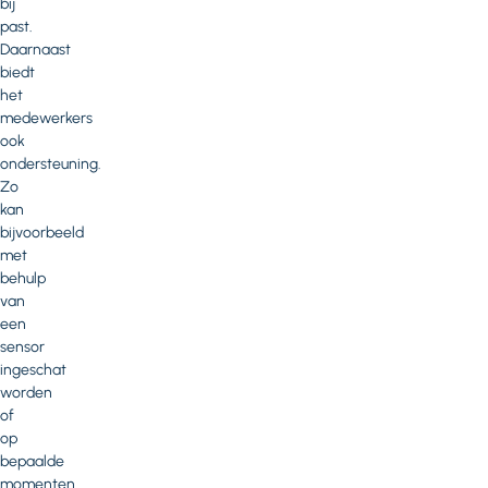
bij
past.
Daarnaast
biedt
het
medewerkers
ook
ondersteuning.
Zo
kan
bijvoorbeeld
met
behulp
van
een
sensor
ingeschat
worden
of
op
bepaalde
momenten