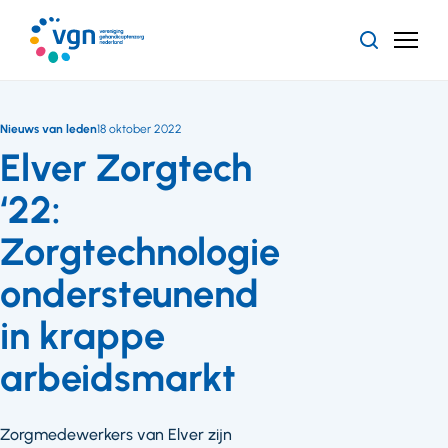
Ga
naar
Zoeken
Menu
hoofdinhoud
Vereniging
Gehandicaptenzorg
Nederland
Nieuws van leden
18 oktober 2022
Elver Zorgtech
‘22:
Zorgtechnologie
ondersteunend
in krappe
arbeidsmarkt
Zorgmedewerkers van Elver zijn