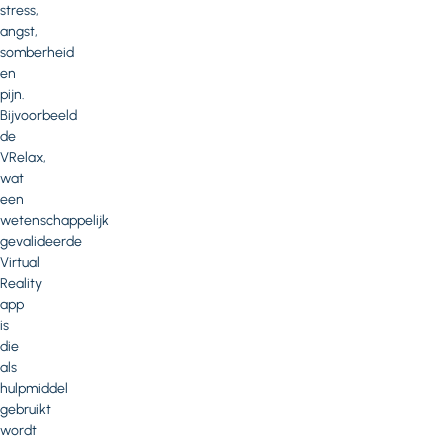
stress,
angst,
somberheid
en
pijn.
Bijvoorbeeld
de
VRelax,
wat
een
wetenschappelijk
gevalideerde
Virtual
Reality
app
is
die
als
hulpmiddel
gebruikt
wordt