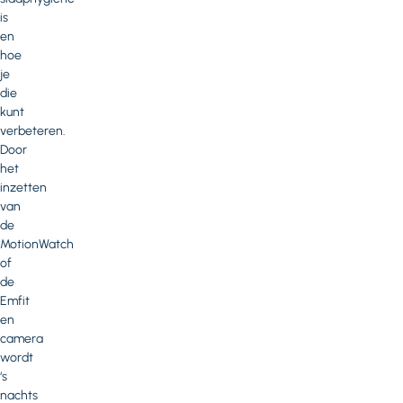
is
en
hoe
je
die
kunt
verbeteren.
Door
het
inzetten
van
de
MotionWatch
of
de
Emfit
en
camera
wordt
‘s
nachts