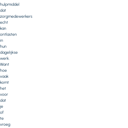
hulpmiddel
dat
zorgmedewerkers
echt
kan
ontlasten
in
hun
dagelijkse
werk.
Want
hoe
vaak
komt
het
voor
dat
je
of
te
vroeg