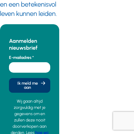
en een betekenisvol
leven kunnen leiden.
Aanmelden
nieuwsbrief
E-mailadres
Ik meld me
aan
Wij gaan altijd
zorgvuldig met je
gegevens om en
zullen deze nooit
doorverkopen aan
derden. Lees
hoe wij