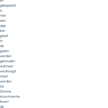
en
gekoppeld
is
met
een
app
kan
goed
in
de
gaten
worden
gehouden
wanneer
verdroogd
moet
worden.
De
Slimme
Incontinentie
levert
de