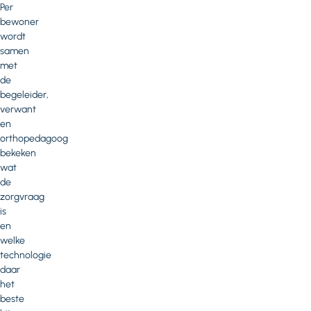
Per
bewoner
wordt
samen
met
de
begeleider,
verwant
en
orthopedagoog
bekeken
wat
de
zorgvraag
is
en
welke
technologie
daar
het
beste