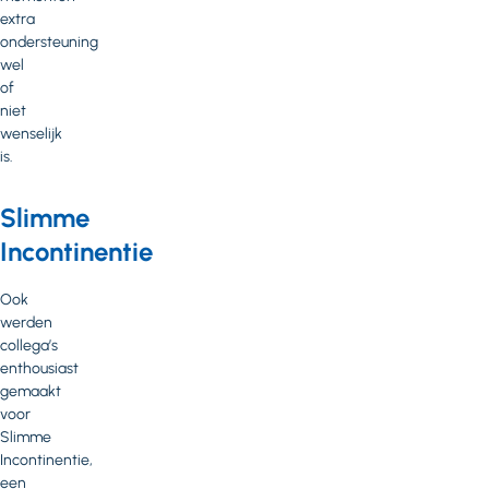
extra
ondersteuning
wel
of
niet
wenselijk
is.
Slimme
Incontinentie
Ook
werden
collega’s
enthousiast
gemaakt
voor
Slimme
Incontinentie,
een