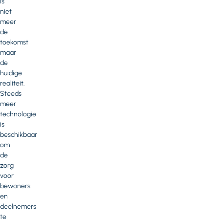
is
niet
meer
de
toekomst
maar
de
huidige
realiteit.
Steeds
meer
technologie
is
beschikbaar
om
de
zorg
voor
bewoners
en
deelnemers
te