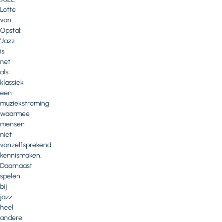
Lotte
van
Opstal:
‘Jazz
is
net
als
klassiek
een
muziekstroming
waarmee
mensen
niet
vanzelfsprekend
kennismaken.
Daarnaast
spelen
bij
jazz
heel
andere