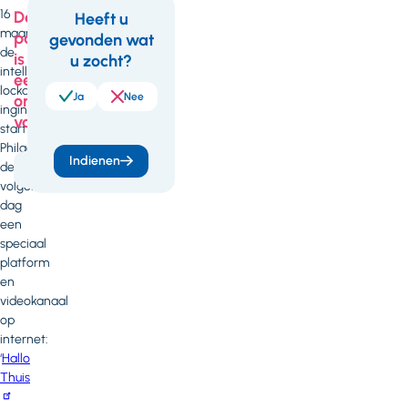
16
Deze
Heeft u
maart
pagina
gevonden wat
Feedback
de
is
u zocht?
intelligente
een
lockdown
Ja
Nee
onderdeel
inging,
van
startte
Philadelphia
Indienen
de
Corona
volgende
dag
een
speciaal
platform
en
videokanaal
op
internet:
‘
Hallo
Thuis