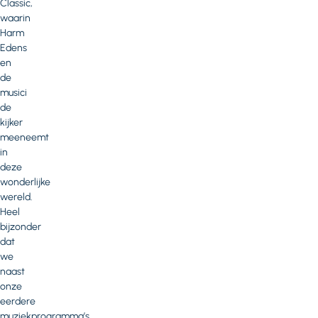
Classic,
waarin
Harm
Edens
en
de
musici
de
kijker
meeneemt
in
deze
wonderlijke
wereld.
Heel
bijzonder
dat
we
naast
onze
eerdere
muziekprogramma’s