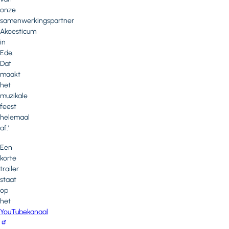
onze
samenwerkingspartner
Akoesticum
in
Ede.
Dat
maakt
het
muzikale
feest
helemaal
af.’
Een
korte
trailer
staat
op
het
YouTubekanaal