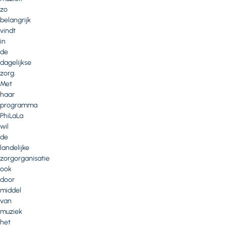
zo
belangrijk
vindt
in
de
dagelijkse
zorg.
Met
haar
programma
PhiLaLa
wil
de
landelijke
zorgorganisatie
ook
door
middel
van
muziek
het