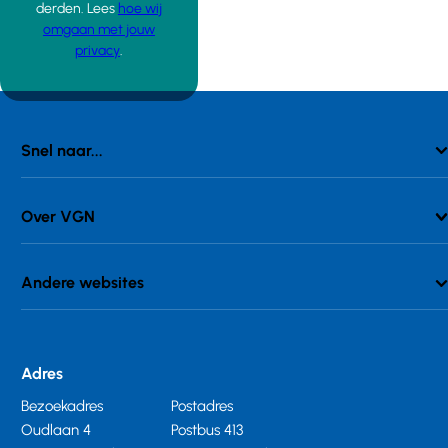
derden. Lees
hoe wij
omgaan met jouw
privacy
.
Snel naar...
Over VGN
Andere websites
Adres
Bezoekadres
Postadres
Oudlaan 4
Postbus 413