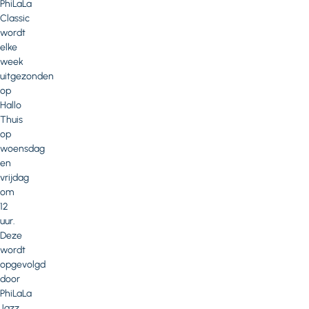
PhiLaLa
Classic
wordt
elke
week
uitgezonden
op
Hallo
Thuis
op
woensdag
en
vrijdag
om
12
uur.
Deze
wordt
opgevolgd
door
PhiLaLa
Jazz.