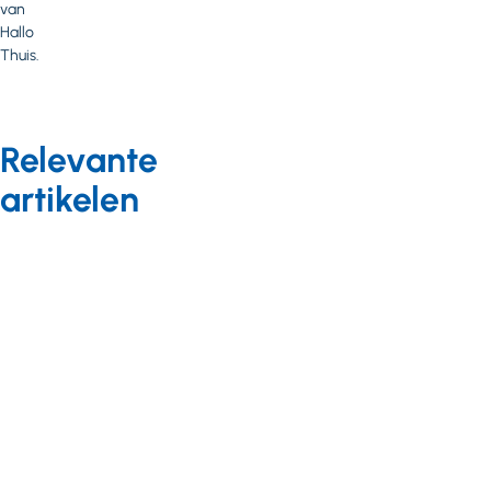
van
Hallo
Thuis.
Relevante
artikelen
Nieuws
02 april 2021
Hallo
Thuis: van
online