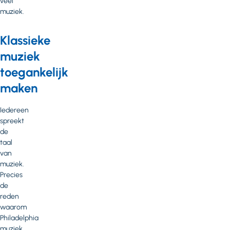
veel
muziek.
Klassieke
muziek
toegankelijk
maken
Iedereen
spreekt
de
taal
van
muziek.
Precies
de
reden
waarom
Philadelphia
muziek