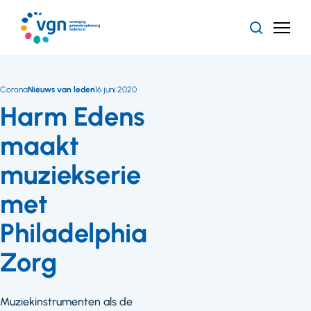
Ga
naar
Zoeken
Menu
hoofdinhoud
Vereniging
Gehandicaptenzorg
Nederland
Corona
Nieuws van leden
16 juni 2020
Harm Edens
maakt
muziekserie
met
Philadelphia
Zorg
Muziekinstrumenten als de