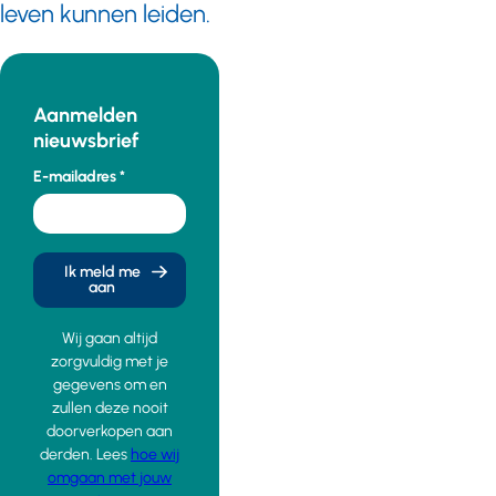
leven kunnen leiden.
Aanmelden
nieuwsbrief
E-mailadres
Ik meld me
aan
Wij gaan altijd
zorgvuldig met je
gegevens om en
zullen deze nooit
doorverkopen aan
derden. Lees
hoe wij
omgaan met jouw