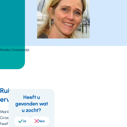
Marike Groenendijk
Ruime
Heeft u
ervaring
gevonden wat
Feedback
u zocht?
Marike
Groenendijk
Ja
Nee
heeft