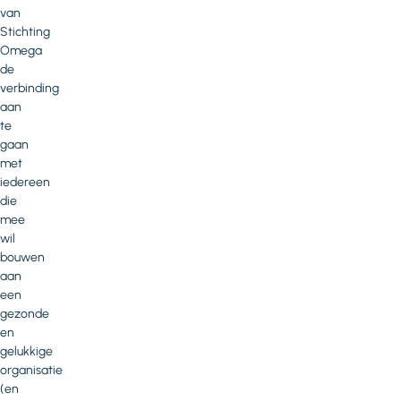
van
Stichting
Omega
de
verbinding
aan
te
gaan
met
iedereen
die
mee
wil
bouwen
aan
een
gezonde
en
gelukkige
organisatie
(en