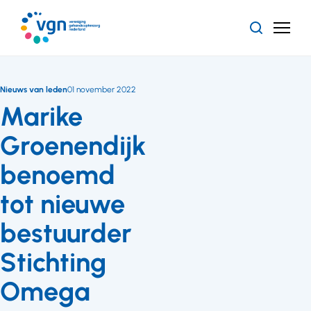
Ga
naar
Zoeken
Menu
hoofdinhoud
Vereniging
Gehandicaptenzorg
Nederland
Nieuws van leden
01 november 2022
Marike
Groenendijk
benoemd
tot nieuwe
bestuurder
Stichting
Omega