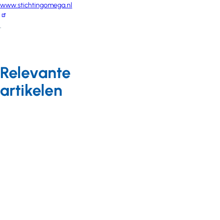
www.stichtingomega.nl
.
Relevante
artikelen
Gepromoveerd
26 april 2022
Marga
Nieuwenhuijse: