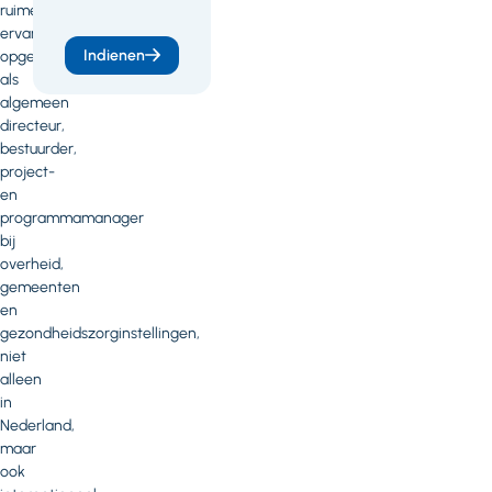
ruime
ervaring
Indienen
opgedaan
als
algemeen
directeur,
bestuurder,
project-
en
programmamanager
bij
overheid,
gemeenten
en
gezondheidszorginstellingen,
niet
alleen
in
Nederland,
maar
ook