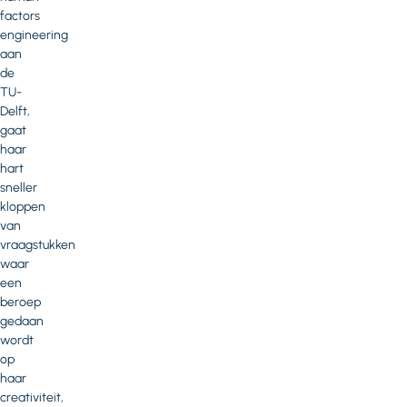
factors
engineering
aan
de
TU-
Delft,
gaat
haar
hart
sneller
kloppen
van
vraagstukken
waar
een
beroep
gedaan
wordt
op
haar
creativiteit,