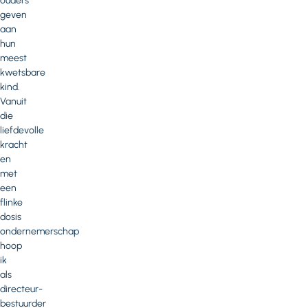
ouders
geven
aan
hun
meest
kwetsbare
kind.
Vanuit
die
liefdevolle
kracht
en
met
een
flinke
dosis
ondernemerschap
hoop
ik
als
directeur-
bestuurder