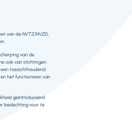
nten van de NVTZ/NVZD,
en.
scherping van de
e ook van stichtingen.
an een toezichthoudend
g en het functioneren van
jkheid geïntroduceerd
er beslechting voor te