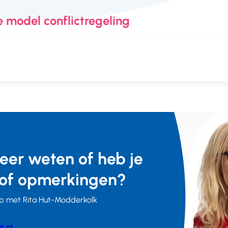
 model conflictregeling
meer weten of heb je
of opmerkingen?
p met Rita Hut-Modderkolk
n.nl