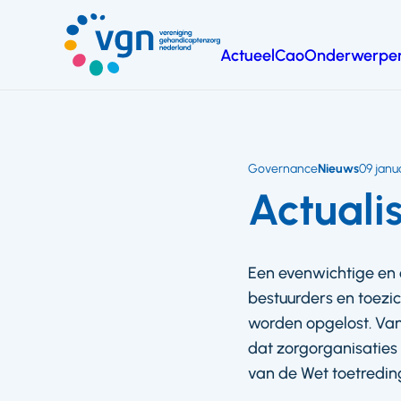
Ga
naar
Actueel
Cao
Onderwerpe
hoofdinhoud
Vereniging
Gehandicaptenzorg
Nederland
Governance
Nieuws
09 janu
Actuali
Een evenwichtige en e
bestuurders en toezi
worden opgelost. Van
dat zorgorganisaties 
van de Wet toetreding