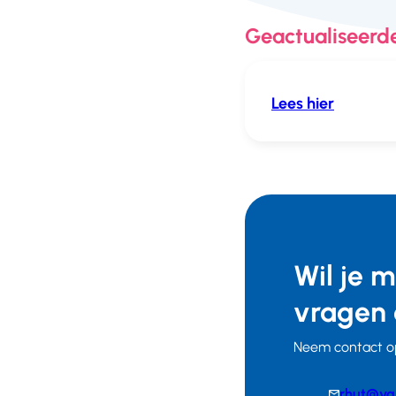
Geactualiseerde
Lees hier
Wil je 
vragen 
Neem contact o
E-
rhut@vg