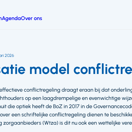
n
Agenda
Over ons
ari 2026
satie model conflictr
ffectieve conflictregeling draagt eraan bij dat onderlin
chthouders op een laagdrempelige en evenwichtige wijze
uit die optiek heeft de BoZ in 2017 in de Governance
over een schriftelijke conflictregeling dienen te beschik
 zorgaanbieders (Wtza) is dit nu ook een wettelijke ver