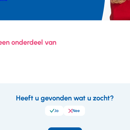
er
 een onderdeel van
Heeft u gevonden wat u zocht?
eedback
Ja
Nee