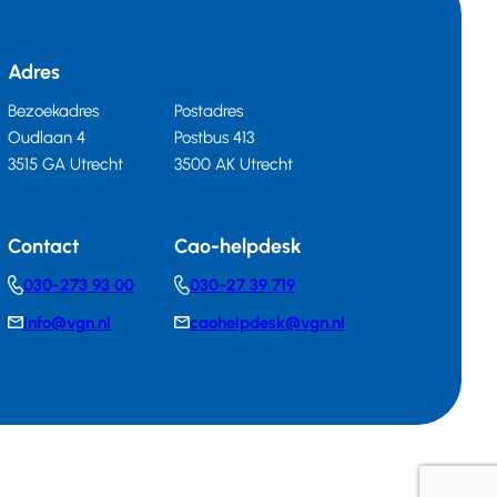
Adres
Bezoekadres
Postadres
Oudlaan 4
Postbus 413
3515 GA Utrecht
3500 AK Utrecht
Contact
Cao-helpdesk
030-273 93 00
030-27 39 719
Telephonenumber
Telephonenumber
info@vgn.nl
caohelpdesk@vgn.nl
E-
E-
mail
mail