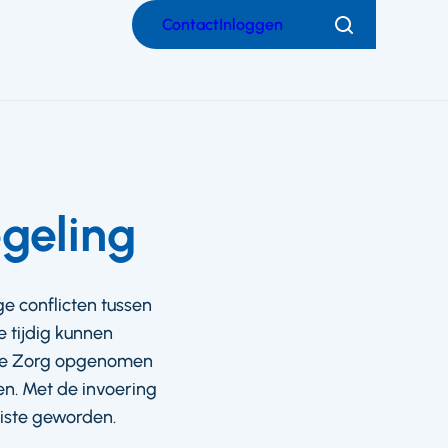
Contact
Inloggen
Zoeken
egeling
ge conflicten tussen
 tijdig kunnen
code Zorg opgenomen
ken. Met de invoering
eiste geworden.