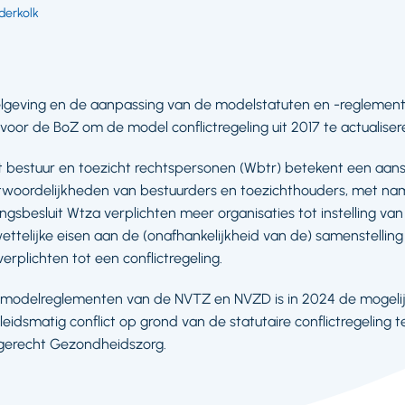
derkolk
lgeving en de aanpassing van de modelstatuten en -regleme
voor de BoZ om de model conflictregeling uit 2017 te actualiser
t bestuur en toezicht rechtspersonen (Wbtr) betekent een aan
twoordelijkheden van bestuurders en toezichthouders, met nam
ngsbesluit Wtza verplichten meer organisaties tot instelling v
ettelijke eisen aan de (onafhankelijkheid van de) samenstellin
verplichten tot een conflictregeling.
 modelreglementen van de NVTZ en NVZD is in 2024 de mogeli
leidsmatig conflict op grond van de statutaire conflictregeling t
gerecht Gezondheidszorg.