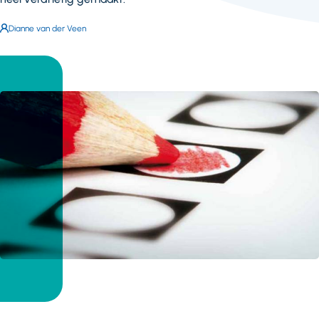
Auteur:
Dianne van der Veen