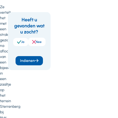
Ze
vertelt
het
Heeft u
met
gevonden wat
Feedback
Wil
een
u zocht?
je
stralend
gezicht,
meer
Ja
Nee
na
weten
afloop
van
of
Indienen
een
heb
bijeenkomst
in
je
een
vragen
zaaltje
op
of
het
opmerkingen?
terrein
Sterrenberg
Neem
bij
contact
Huis