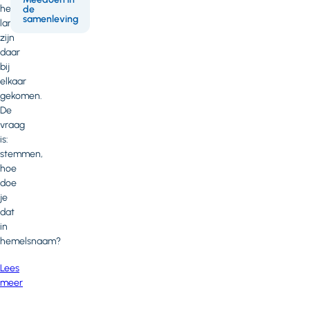
het
de
samenleving
land
zijn
daar
bij
elkaar
gekomen.
De
vraag
is:
stemmen,
hoe
doe
je
dat
in
hemelsnaam?
Lees
meer