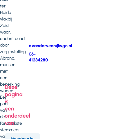
op
ter
met
Heide
Dianne
vlakbij
van
Zeist,
der
waar,
Veen
ondersteund
door
E-
dvanderveen@vgn.nl
zorginstelling
mail
Telefoonnummer
06-
Abrona,
41284280
mensen
met
een
beperking
Deze
wonen.
pagina
Een
is
paar
een
van
onderdeel
de
van
fanatiekste
stemmers
van
Meedoen in