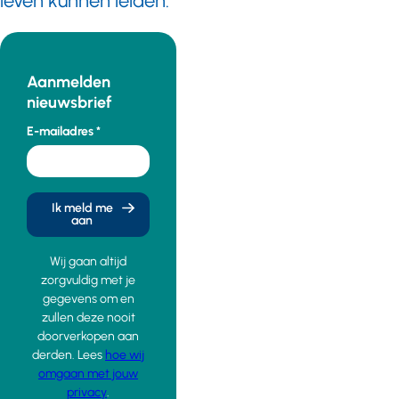
leven kunnen leiden.
Aanmelden
nieuwsbrief
E-mailadres
Ik meld me
aan
Wij gaan altijd
zorgvuldig met je
gegevens om en
zullen deze nooit
doorverkopen aan
derden. Lees
hoe wij
omgaan met jouw
privacy
.