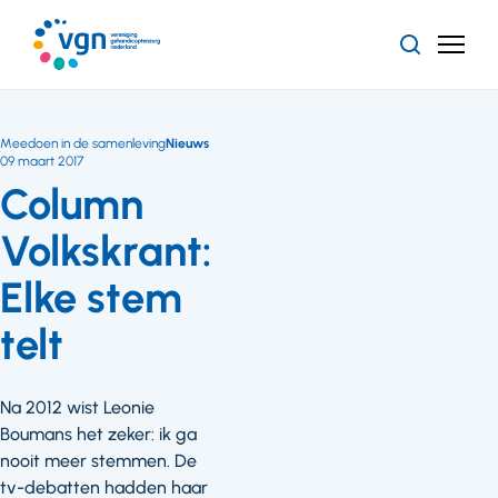
Ga
naar
Zoeken
Menu
hoofdinhoud
Vereniging
Gehandicaptenzorg
Nederland
Meedoen in de samenleving
Nieuws
09 maart 2017
Column
Volkskrant:
Elke stem
telt
Na 2012 wist Leonie
Boumans het zeker: ik ga
nooit meer stemmen. De
tv-debatten hadden haar