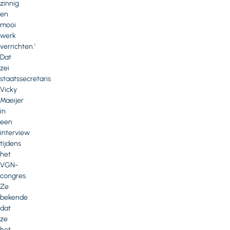
zinnig
en
mooi
werk
verrichten.’
Dat
zei
staatssecretaris
Vicky
Maeijer
in
een
interview
tijdens
het
VGN-
congres.
Ze
bekende
dat
ze
het