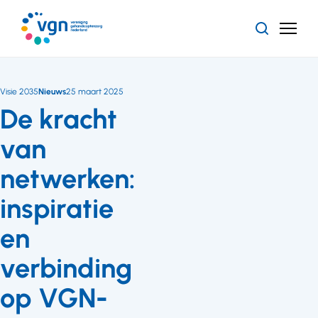
Ga
naar
Zoeken
Menu
hoofdinhoud
Vereniging
Gehandicaptenzorg
Nederland
Visie 2035
Nieuws
25 maart 2025
De kracht
van
netwerken:
inspiratie
en
verbinding
op VGN-