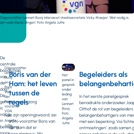
Dagvoorzitter Lennart Booij interviewt staatssecretaris Vicky Maeijer: ‘Wat nodig is,
zijn vaak kleine dingen.' Foto Angela Jutte
De
centrale
Dagvoorzitter
boodschap
Boris van der
Begeleiders als
Lennart
Het
van
Booij
panel in
Ham: het leven
belangenbeharti
en
de
gesprek
Boris
dag?
onder
tussen de
van
leiding
De
In het eerste panelgesprek
der
van
regels
gehandicaptenzorg
Ham,
benadrukte onderzoeker Jaa
Lennart
voorzitter
is
Booij.
Olthof de rol van begeleiders 
VGN.
Foto
volop
In zijn openingswoord, zei
belangenbehartigers van me
Foto
Angela
in
Angela
VGN-voorzitter Boris van
met een beperking. Via ‘lichte
Jutte
Jutte
beweging,
der Ham dat er
ontmoetingen’, zoals samen g
maar
vooruitgang is: ‘We