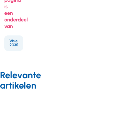
pagina
is
een
onderdeel
van
Visie
2035
Relevante
artikelen
Arbeidszaken
CAO-nieuws
23 mei 2025