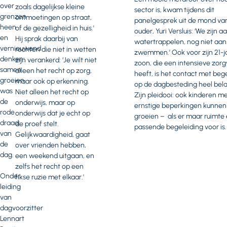
over
zoals dagelijkse kleine
sector is, kwam tijdens dit
grenzen
ontmoetingen op straat,
panelgesprek uit de mond va
heen
of de gezelligheid in huis.'
ouder, Yuri Versluis: ‘We zijn a
en
Hij sprak daarbij van
watertrappelen, nog niet aan
vernieuwend
rechten die niet in wetten
zwemmen.’ Ook voor zijn 21-j
denken:
zijn verankerd: ‘Je wilt niet
zoon, die een intensieve zor
samen
alleen het recht op zorg,
heeft, is het contact met beg
groeien
maar ook op erkenning.
op de dagbesteding heel bela
was
Niet alleen het recht op
Zijn pleidooi: ook kinderen m
de
onderwijs, maar op
ernstige beperkingen kunnen
rode
onderwijs dat je echt op
groeien – als er maar ruimte
draad
de proef stelt.
passende begeleiding voor is.
van
Gelijkwaardigheid, gaat
de
over vrienden hebben,
dag.
een weekend uitgaan, en
zelfs het recht op een
Onder
fikse ruzie met elkaar.'
leiding
van
dagvoorzitter
Lennart