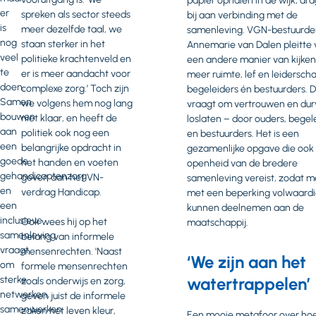
papier ophalen in de wijk, dra
er
spreken als sector steeds
bij aan verbinding met de
is
meer dezelfde taal, we
samenleving. VGN-bestuurde
nog
staan sterker in het
Annemarie van Dalen pleitte 
veel
politieke krachtenveld en
een andere manier van kijken
te
er is meer aandacht voor
meer ruimte, lef en leidersch
doen.
complexe zorg.’ Toch zijn
begeleiders én bestuurders. D
Samen
we volgens hem nog lang
vraagt om vertrouwen en du
bouwen
niet klaar, en heeft de
loslaten – door ouders, begel
aan
politiek ook nog een
en bestuurders. Het is een
een
belangrijke opdracht in
gezamenlijke opgave die ook
goede
het handen en voeten
openheid van de bredere
gehandicaptenzorg
geven aan het VN-
samenleving vereist, zodat 
en
verdrag Handicap.
met een beperking volwaard
een
kunnen deelnemen aan de
inclusieve
Ook wees hij op het
maatschappij.
samenleving
belang van informele
vraagt
mensenrechten. 'Naast
‘We zijn aan het
om
formele mensenrechten
sterke
watertrappelen’
zoals onderwijs en zorg,
netwerken,
geven juist de informele
samenwerken
zaken het leven kleur,
Een mooie metafoor over ho