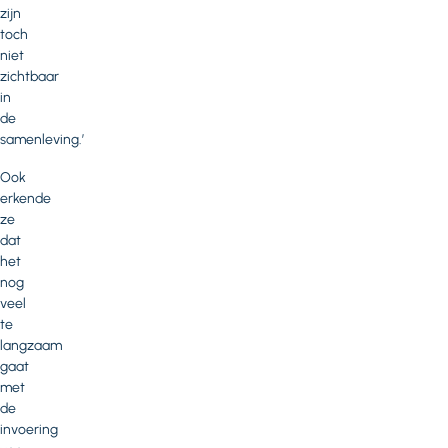
zijn
toch
niet
zichtbaar
in
de
samenleving.’
Ook
erkende
ze
dat
het
nog
veel
te
langzaam
gaat
met
de
invoering