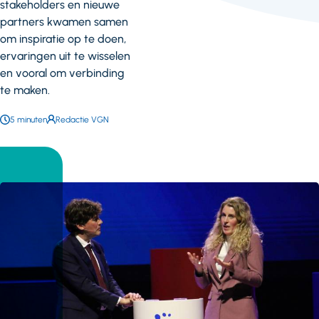
stakeholders en nieuwe
partners kwamen samen
om inspiratie op te doen,
ervaringen uit te wisselen
en vooral om verbinding
te maken.
Leestijd:
5 minuten
Auteur:
Redactie VGN