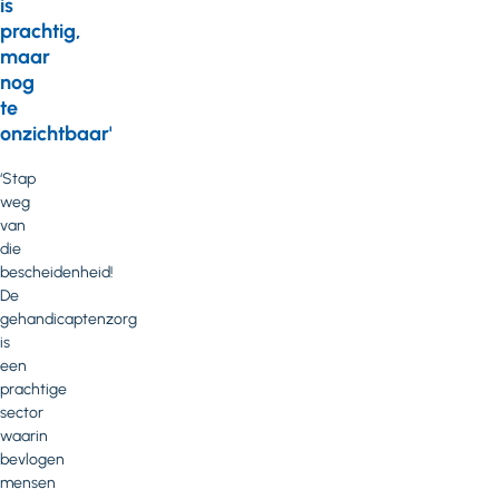
is
prachtig,
maar
nog
te
onzichtbaar'
‘Stap
weg
van
die
bescheidenheid!
De
gehandicaptenzorg
is
een
prachtige
sector
waarin
bevlogen
mensen