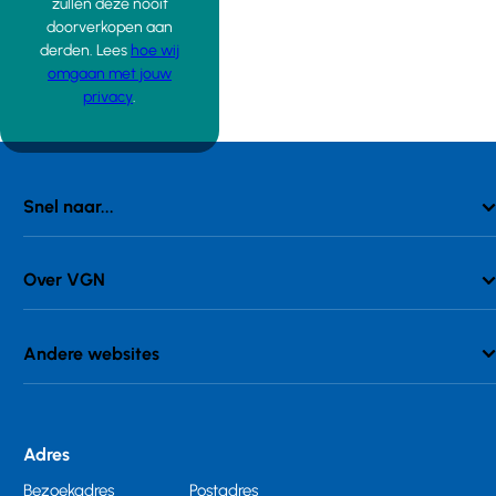
zullen deze nooit
doorverkopen aan
derden. Lees
hoe wij
omgaan met jouw
privacy
.
Snel naar...
Over VGN
Andere websites
Adres
Bezoekadres
Postadres