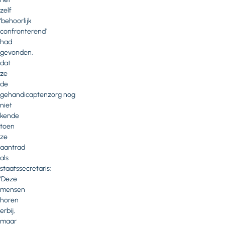
zelf
‘behoorlijk
confronterend’
had
gevonden,
dat
ze
de
gehandicaptenzorg nog
niet
kende
toen
ze
aantrad
als
staatssecretaris:
‘Deze
mensen
horen
erbij,
maar