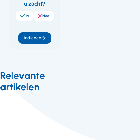
u zocht?
Ja
Nee
Indienen
Relevante
artikelen
Nieuws
16 maart
2015
16032015