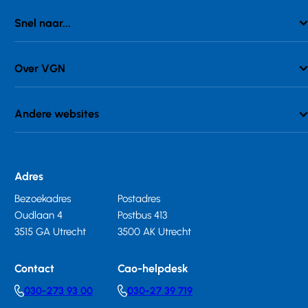
Snel naar...
Over VGN
Andere websites
Adres
Bezoekadres
Postadres
Oudlaan 4
Postbus 413
3515 GA Utrecht
3500 AK Utrecht
Contact
Cao-helpdesk
030-273 93 00
030-27 39 719
Telephonenumber
Telephonenumber