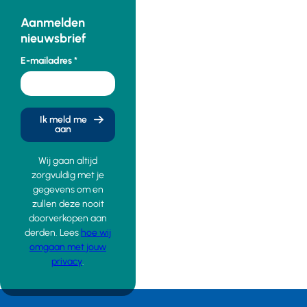
Aanmelden
nieuwsbrief
E-mailadres
Ik meld me
aan
Wij gaan altijd
zorgvuldig met je
gegevens om en
zullen deze nooit
doorverkopen aan
derden. Lees
hoe wij
omgaan met jouw
privacy
.