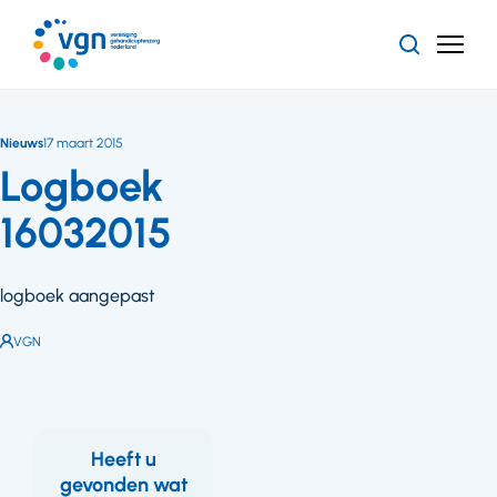
Ga
naar
Zoeken
Menu
hoofdinhoud
Vereniging
Gehandicaptenzorg
Nederland
Nieuws
17 maart 2015
Logboek
16032015
logboek aangepast
Auteur:
VGN
Heeft u
gevonden wat
Feedback