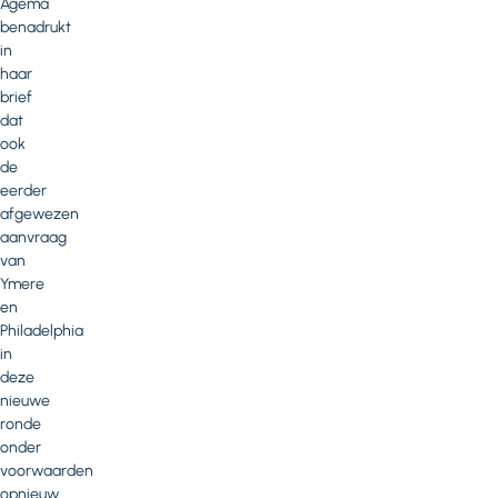
Agema
benadrukt
in
haar
brief
dat
ook
de
eerder
afgewezen
aanvraag
van
Ymere
en
Philadelphia
in
deze
nieuwe
ronde
onder
voorwaarden
opnieuw