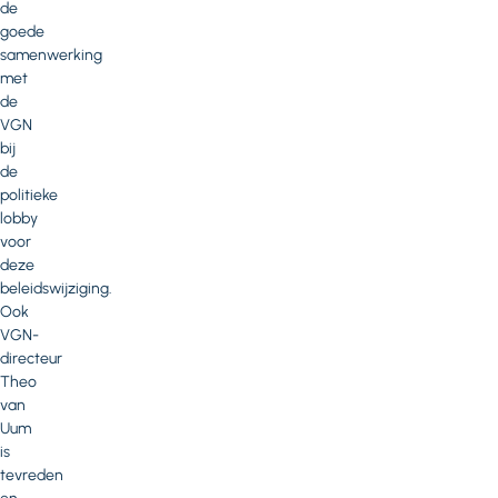
de
goede
samenwerking
met
de
VGN
bij
de
politieke
lobby
voor
deze
beleidswijziging.
Ook
VGN-
directeur
Theo
van
Uum
is
tevreden