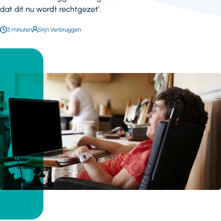
dat dit nu wordt rechtgezet’.
Leestijd:
3 minuten
Auteur:
Stijn Verbruggen