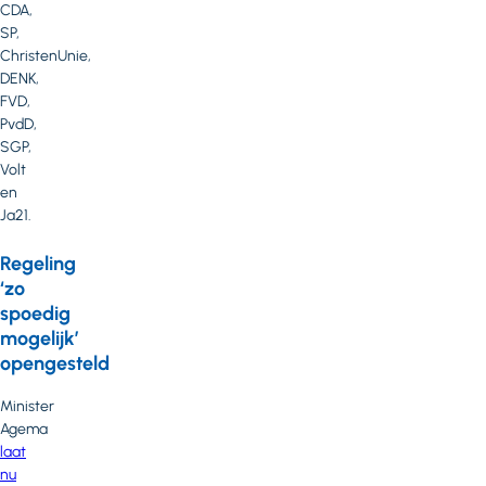
CDA,
SP,
ChristenUnie,
DENK,
FVD,
PvdD,
SGP,
Volt
en
Ja21.
Regeling
‘zo
spoedig
mogelijk’
opengesteld
Minister
Agema
laat
nu