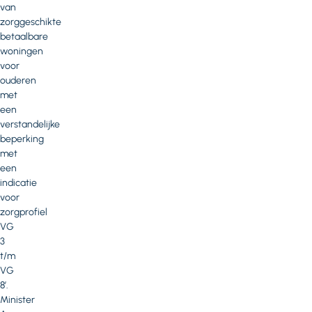
van
zorggeschikte
betaalbare
woningen
voor
ouderen
met
een
verstandelijke
beperking
met
een
indicatie
voor
zorgprofiel
VG
3
t/m
VG
8’.
Minister