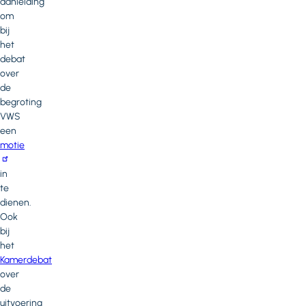
aanleiding
om
bij
het
debat
over
de
begroting
VWS
een
motie
in
te
dienen.
Ook
bij
het
Kamerdebat
over
de
uitvoering