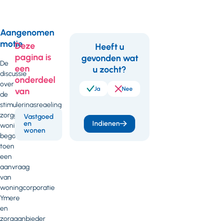
Aangenomen
motie
Deze
Heeft u
pagina is
gevonden wat
Feedback
De
een
u zocht?
discussie
Vastgoed en wonen
onderdeel
over
18 maart 2025
Ja
Nee
van
de
Brief Agema nav
stimuleringsregeling
motie
zorggeschikte
Vastgoed
en
Indienen
woningen
Subsidieregeling
wonen
begon
Zorggeschikte
toen
Woningen dd 17
een
maart 2025
aanvraag
(PDF - 88 kB)
van
woningcorporatie
Ymere
en
zorgaanbieder