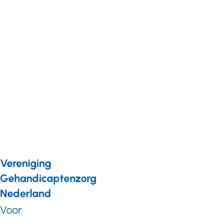
Bouw
woningen
voor
iedereen:
Lancering
van de
Leidraad
Toegankelijk
Bouwen
Vereniging
Gehandicaptenzorg
Nederland
Voor