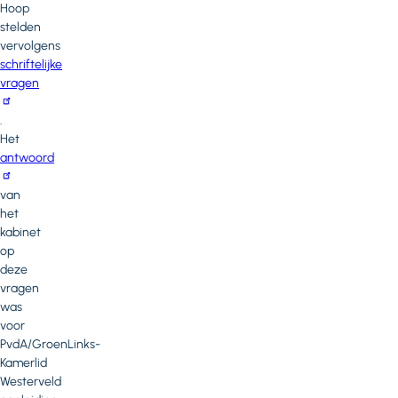
Hoop
stelden
vervolgens
schriftelijke
vragen
.
Het
antwoord
van
het
kabinet
op
deze
vragen
was
voor
PvdA/GroenLinks-
Kamerlid
Westerveld