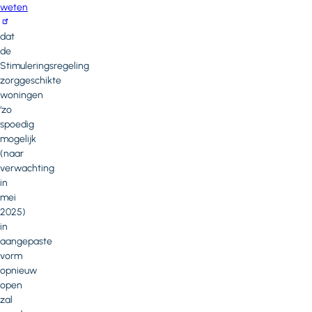
weten
dat
de
Stimuleringsregeling
zorggeschikte
woningen
‘zo
spoedig
mogelijk
(naar
verwachting
in
mei
2025)
in
aangepaste
vorm
opnieuw
open
zal