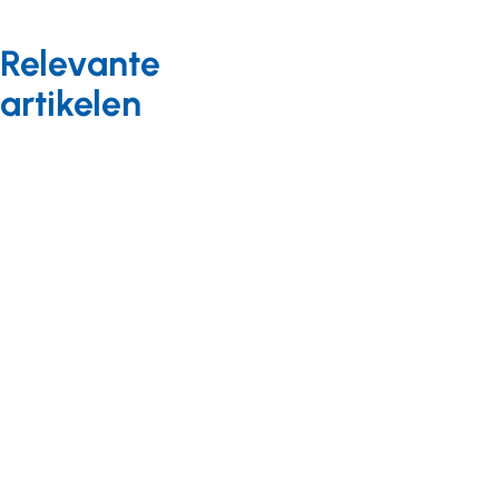
Relevante
artikelen
Visie 2035
Nieuws
04 december
2024
Uitvoering
VN-
Verdrag
Handicap
gaat te
traag