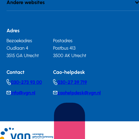
Andere websites
Adres
Bezoekadres
Postadres
Oudlaan 4
Postbus 413
3515 GA Utrecht
3500 AK Utrecht
Contact
Cao-helpdesk
030-273 93 00
030-27 39 719
Telephonenumber
Telephonenumber
info@vgn.nl
caohelpdesk@vgn.nl
E-
E-
mail
mail