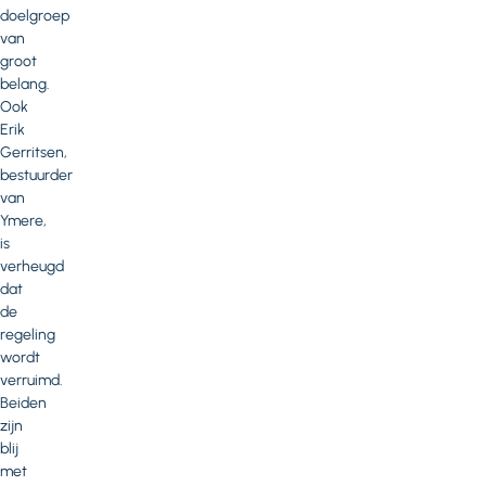
doelgroep
van
groot
belang.
Ook
Erik
Gerritsen,
bestuurder
van
Ymere,
is
verheugd
dat
de
regeling
wordt
verruimd.
Beiden
zijn
blij
met