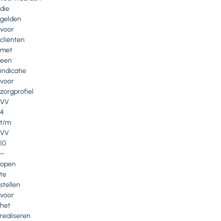
die
gelden
voor
cliënten
met
een
indicatie
voor
zorgprofiel
VV
4
t/m
VV
10
–
open
te
stellen
voor
het
realiseren