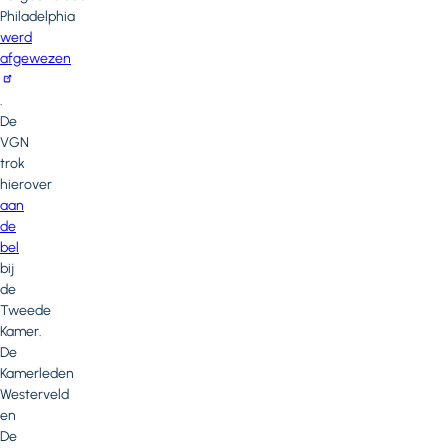
Philadelphia
werd
afgewezen
.
De
VGN
trok
hierover
aan
de
bel
bij
de
Tweede
Kamer.
De
Kamerleden
Westerveld
en
De