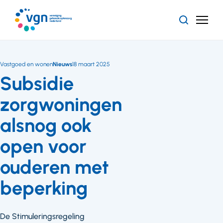
Ga
naar
Zoeken
Menu
hoofdinhoud
Vereniging
Gehandicaptenzorg
Nederland
Vastgoed en wonen
Nieuws
18 maart 2025
Subsidie
zorgwoningen
alsnog ook
open voor
ouderen met
beperking
De Stimuleringsregeling