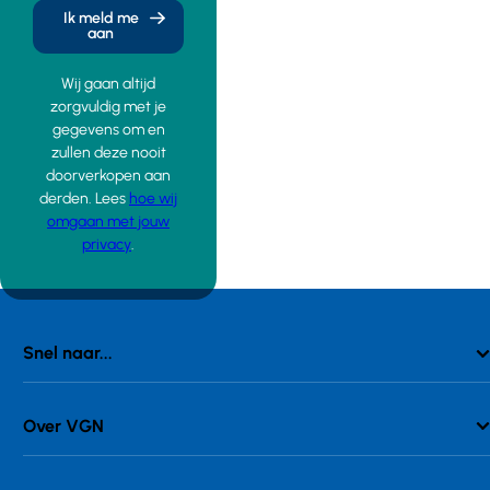
Ik meld me
aan
Wij gaan altijd
zorgvuldig met je
gegevens om en
zullen deze nooit
doorverkopen aan
derden. Lees
hoe wij
omgaan met jouw
privacy
.
Snel naar...
Over VGN