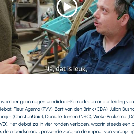
vember gaan negen kandidaat-Kamerleden onder leiding van D
debat: Fleur Agema (PVV), Bart van den Brink (CDA), Julian Bush
Gooijer (ChristenUnie), Danielle Jansen (NSC), Wieke Paulusma (D
(VVD). Het debat zal in vier ronden verlopen, waarin steeds een
ie, de arbeidsmarkt, passende zorg, en de impact van vergrijzin