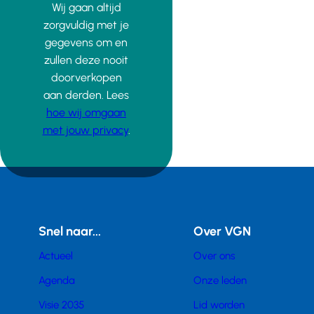
Wij gaan altijd
zorgvuldig met je
gegevens om en
zullen deze nooit
doorverkopen
aan derden. Lees
hoe wij omgaan
met jouw privacy
.
Snel naar...
Over VGN
Actueel
Over ons
Agenda
Onze leden
Visie 2035
Lid worden