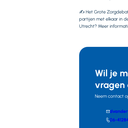
✍ Het Grote Zorgdebat 
partijen met elkaar in d
Utrecht? Meer informat
Wil je 
vragen 
Neem contact o
E-
dvander
mail
Telefoonnumm
06-4128