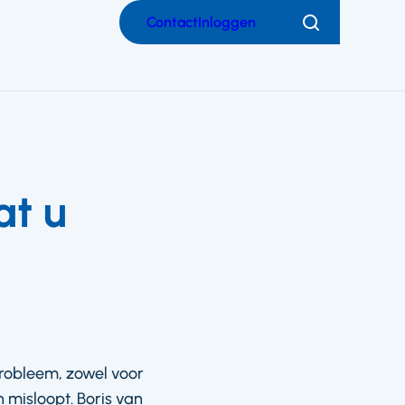
Contact
Inloggen
Zoeken
at u
robleem, zowel voor
 misloopt. Boris van