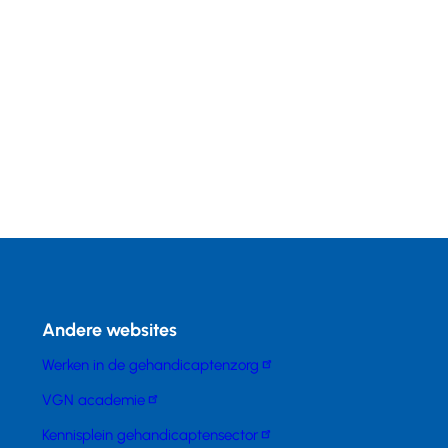
Andere websites
Werken in de gehandicaptenzorg
VGN academie
Kennisplein gehandicaptensector