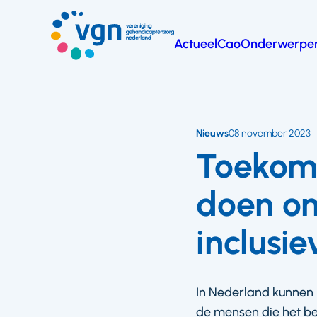
Ga
naar
Actueel
Cao
Onderwerpe
hoofdinhoud
Vereniging
Gehandicaptenzorg
Nederland
Nieuws
08 november 2023
Toekoms
doen o
inclusi
In Nederland kunnen 
de mensen die het bet