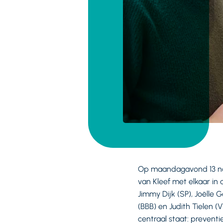
Op maandagavond 13 no
van Kleef met elkaar in 
Jimmy Dijk (SP), Joëlle 
(BBB) en Judith Tielen 
centraal staat: prevent