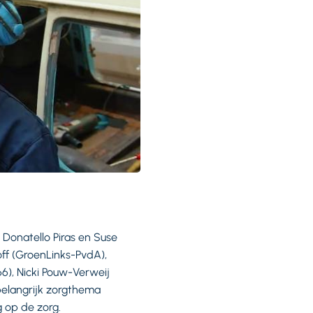
onatello Piras en Suse
off (GroenLinks-PvdA),
66), Nicki Pouw-Verweij
 belangrijk zorgthema
g op de zorg.