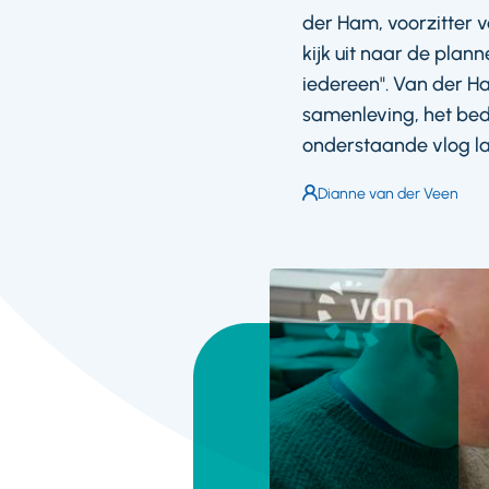
der Ham, voorzitter 
kijk uit naar de plann
iedereen". Van der H
samenleving, het bedr
onderstaande vlog la
Auteur:
Dianne van der Veen