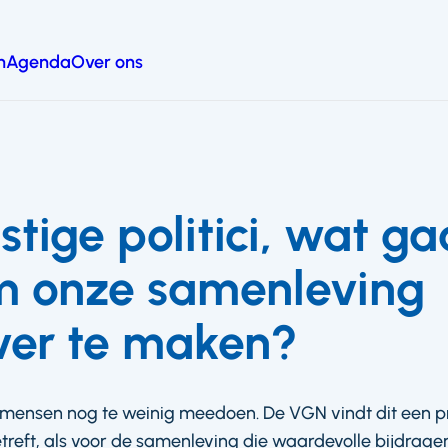
n
Agenda
Over ons
tige politici, wat ga
m onze samenleving
ever te maken?
mensen nog te weinig meedoen. De VGN vindt dit een p
reft, als voor de samenleving die waardevolle bijdragen